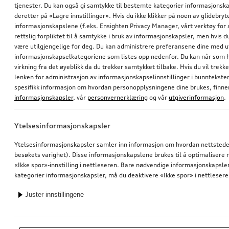
tjenester. Du kan også gi samtykke til bestemte kategorier informasjonska
deretter på «Lagre innstillinger». Hvis du ikke klikker på noen av glidebr
informasjonskapslene (f.eks. Ensighten Privacy Manager, vårt verktøy for 
rettslig forpliktet til å samtykke i bruk av informasjonskapsler, men hvis 
være utilgjengelige for deg. Du kan administrere preferansene dine med 
informasjonskapselkategoriene som listes opp nedenfor. Du kan når som h
virkning fra det øyeblikk da du trekker samtykket tilbake. Hvis du vil trekk
lenken for administrasjon av informasjonskapselinnstillinger i bunntekst
Aktivering navigasjonsfunksjon
Ettermontering Audi Smartphone-Interface
spesifikk informasjon om hvordan personopplysningene dine brukes, finner
for biler med navigasjonsforberedelse uten endring av nettjeneste-funksjonaliteten (MIB-2P)
informasjonskapsler
, vår
personvernerklæring
og vår
utgiverinformasjon
.
7 586,10
kr*
5 977,00
kr*
Ytelsesinformasjonskapsler
Ytelsesinformasjonskapsler samler inn informasjon om hvordan nettstedet 
besøkets varighet). Disse informasjonskapslene brukes til å optimalisere ne
«Ikke spor»-innstilling i nettleseren. Bare nødvendige informasjonskapsler e
kategorier informasjonskapsler, må du deaktivere «Ikke spor» i nettlesere
Juster innstillingene