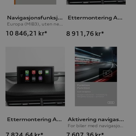
Navigasjonsfunksjon og -data
Ettermontering Audi Smartphone-Interface
Europa (MIB3), uten nettjenester
10 846,21
kr*
8 911,76
kr*
Ettermontering Audi Smartphone-Interface
Aktivering navigasjonsfunksjon
For biler med navigasjonsforberedelse (MIB-HS)
7 607,36
kr*
7 824,64
kr*