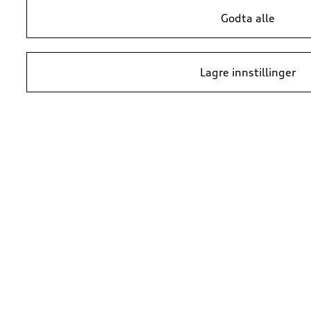
Godta alle
Navigasjonsoppdatering
Navigasjonsoppdatering
Europa versjon 2025 (MIB2-H)
Europa versjon 2025 (MIB-2P), uten nettjenester
4 386,50
kr*
4 386,50
kr*
Lagre innstillinger
Navigasjonsoppdatering
Navigasjonsoppdatering
Europa versjon 2023 (MIB-S)
Europa versjon 2024 (MIB-HS)
4 386,50
kr*
4 386,50
kr*