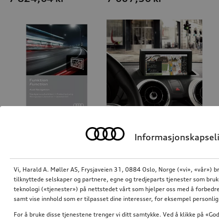
Informasjonskapseli
Aktivering navigasjonsfunksjon
Aktivering navigasjonsfunksjon
For region Europa og biler med navigasjonsforberedelse (MIB-S)
For region Europa og biler med navigasjonsforberedelse (RMC)
7 607,36
kr*
7 607,36
kr*
Vi, Harald A. Møller AS, Frysjaveien 31, 0884 Oslo, Norge («vi», «vår») b
tilknyttede selskaper og partnere, egne og tredjeparts tjenester som bru
teknologi («tjenester») på nettstedet vårt som hjelper oss med å forbedre
samt vise innhold som er tilpasset dine interesser, for eksempel personli
For å bruke disse tjenestene trenger vi ditt samtykke. Ved å klikke på «God