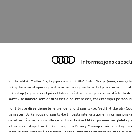
Informasjonskapseli
Vi, Harald A. Møller AS, Frysjaveien 31, 0884 Oslo, Norge («vi», «vår») b
tilknyttede selskaper og partnere, egne og tredjeparts tjenester som bru
teknologi («tjenester») på nettstedet vårt som hjelper oss med å forbedre
samt vise innhold som er tilpasset dine interesser, for eksempel personli
For å bruke disse tjenestene trenger vi ditt samtykke. Ved å klikke på «God
tjenester. Du kan også gi samtykke til bestemte kategorier informasjonska
deretter på «Lagre innstillinger». Hvis du ikke klikker på noen av glidebr
informasjonskapslene (f.eks. Ensighten Privacy Manager, vårt verktøy for 
rettslig forpliktet til å samtykke i bruk av informasjonskapsler, men hvis 