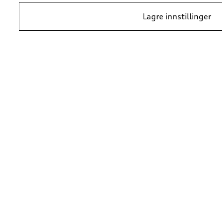
Lagre innstillinger
*Prisene er veiledende kundepriser per 1. januar 2024, i NOK inkludert