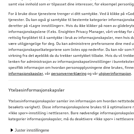
samt vise innhold som er tilpasset dine interesser, for eksempel personli
For å bruke disse tjenestene trenger vi ditt samtykke. Ved å klikke på «God
tjenester. Du kan også gi samtykke til bestemte kategorier informasjonska
deretter på «Lagre innstillinger». Hvis du ikke klikker på noen av glidebr
informasjonskapslene (f.eks. Ensighten Privacy Manager, vårt verktøy for 
rettslig forpliktet til å samtykke i bruk av informasjonskapsler, men hvis 
være utilgjengelige for deg. Du kan administrere preferansene dine med 
informasjonskapselkategoriene som listes opp nedenfor. Du kan når som h
Oppbevaringsveske for e-tron-ladekabel
Frostbeskyttelsesdeksel til ladekontakt
virkning fra det øyeblikk da du trekker samtykket tilbake. Hvis du vil trekk
for bagasjerom front og hekk
lenken for administrasjon av informasjonskapselinnstillinger i bunntekst
471,09
kr*
249,00
kr*
spesifikk informasjon om hvordan personopplysningene dine brukes, finner
informasjonskapsler
, vår
personvernerklæring
og vår
utgiverinformasjon
.
1
Ytelsesinformasjonskapsler
Du har sett på 4 av 4 produkter
Ytelsesinformasjonskapsler samler inn informasjon om hvordan nettstedet 
besøkets varighet). Disse informasjonskapslene brukes til å optimalisere ne
«Ikke spor»-innstilling i nettleseren. Bare nødvendige informasjonskapsler e
kategorier informasjonskapsler, må du deaktivere «Ikke spor» i nettlesere
Juster innstillingene