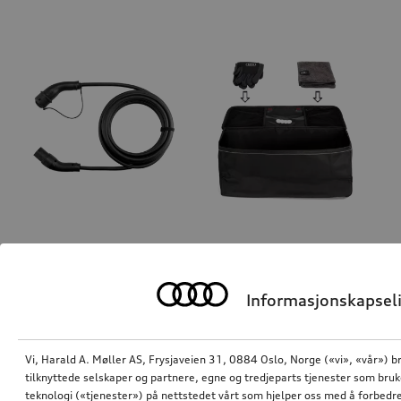
Ladekabel for offentlig lading
Oppbevaringsveske for e-tron-ladekabel
type 2, modus 3, 3 faser, 32 A, 22 kW
med rengjøringsklut og hansker
Informasjonskapseli
4 077,55
kr*
763,94
kr*
Vi, Harald A. Møller AS, Frysjaveien 31, 0884 Oslo, Norge («vi», «vår») b
tilknyttede selskaper og partnere, egne og tredjeparts tjenester som bru
teknologi («tjenester») på nettstedet vårt som hjelper oss med å forbedre