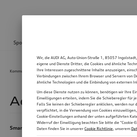
Sport & Design
Transport
Kommunikation
Wir, die AUDI AG, Auto-Union-Straße 1, 85057 Ingolstadt
eigene und Dienste Dritter, die Cookies und ähnliche Tec
Ihre Interessen zugeschnittene Inhalte anzuzeigen, einsc
Kommunikation
Connectivity
Adapterleitungen
Verbindungen zwischen Ihrem Browser und Servern von Dri
ähnliche Technologien und die Einbindung von externen I
Um diese Dienste nutzen zu können, benötigen wir Ihre Ein
Adapterleitunge
Einwilligungen erteilen, indem Sie die Schieberegler für 
Falls Sie keinen der Schieberegler anklicken, werden nur
verpflichtet, in die Verwendung von Cookies einzuwilligen
Cookie-Einstellungen anhand der unten aufgeführten Kateg
Widerruf der Einwilligung beachten Sie bitte die "Cooki
Smartphone und Musik jederzeit problemlos griffbere
Daten finden Sie in unserer
Cookie Richtlinie
, unserem
Dat