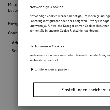
Mit den Adapterleitungen aus dem Audi Original Zubeh
Notwendige Cookies
bestens unterhalten. Dank der USB-Ladekabel sowie A
Notwendige Cookies werden benötigt, um Ihnen grundlegen
Fahrzeugkonfigurator oder der Ensighten Privacy Manage
Navigation
(13)
Preis
und wenn ja, für welche Kategorien von Cookies Benutzer 
können Sie in unserer
Cookie Richtlinie
nachlesen.
Connectivity
(7)
Adapterleitungen
(2)
Performance Cookies
Smartphone interface
(5)
Performance Cookies sammeln Informationen darüber, wie 
Webseite verwendet.
Einstellungen anpassen
Einstellungen speichern u