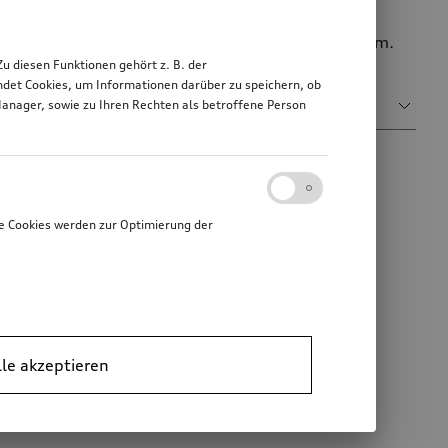
usic interface an und werden während der Fahrt
ung verschiedener mobiler Endgeräte kein Problem.
 diesen Funktionen gehört z. B. der
Sortieren nach
det Cookies, um Informationen darüber zu speichern, ob
Relevanz
Manager, sowie zu Ihren Rechten als betroffene Person
e Cookies werden zur Optimierung der
lle akzeptieren