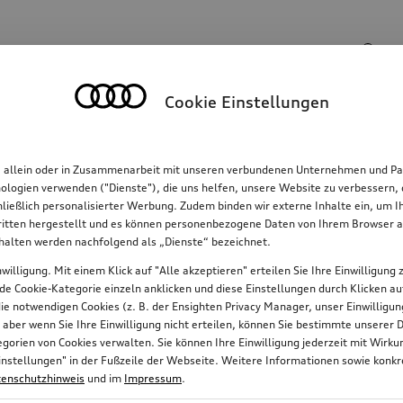
Suchinhalte
Cookie Einstellungen
Familie
Komfort & Schutz
E-Mobilität
R
, allein oder in Zusammenarbeit mit unseren verbundenen Unternehmen und Par
hnologien verwenden ("Dienste"), die uns helfen, unsere Website zu verbessern
hließlich personalisierter Werbung. Zudem binden wir externe Inhalte ein, um 
tten hergestellt und es können personenbezogene Daten von Ihrem Browser an 
nhalten werden nachfolgend als „Dienste“ bezeichnet.
willigung. Mit einem Klick auf "Alle akzeptieren" erteilen Sie Ihre Einwilligun
n
2
jede Cookie-Kategorie einzeln anklicken und diese Einstellungen durch Klicken a
 die notwendigen Cookies (z. B. der Ensighten Privacy Manager, unser Einwillig
, aber wenn Sie Ihre Einwilligung nicht erteilen, können Sie bestimmte unserer 
orien von Cookies verwalten. Sie können Ihre Einwilligung jederzeit mit Wirk
e-Einstellungen" in der Fußzeile der Webseite. Weitere Informationen sowie ko
it.
enschutzhinweis
und im
Impressum
.