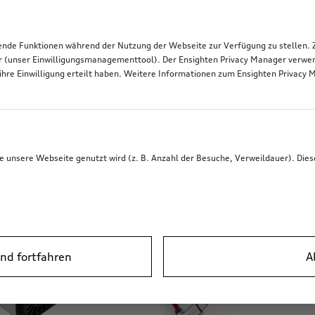
ör schließen Sie Ihr Smartphone oder Tablet an das Audi m
UX- oder USB-Adapterleitungen sind Vernetzung und Auflad
de Funktionen während der Nutzung der Webseite zur Verfügung zu stellen. Zu
r (unser Einwilligungsmanagementtool). Der Ensighten Privacy Manager verwen
ihre Einwilligung erteilt haben. Weitere Informationen zum Ensighten Privacy 
unsere Webseite genutzt wird (z. B. Anzahl der Besuche, Verweildauer). Dies
nd fortfahren
A