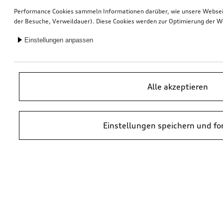
Performance Cookies sammeln Informationen darüber, wie unsere Webseite
der Besuche, Verweildauer). Diese Cookies werden zur Optimierung der W
Einstellungen anpassen
Alle akzeptieren
Einstellungen speichern und fo
*UVP = Unverbindliche Preisempfehlung des Herstellers. Die Preise von
Audi Partnern können abweichen. Durch den Einbau und durch
erforderliche Audi Originalteile können zusätzliche Kosten entstehen.