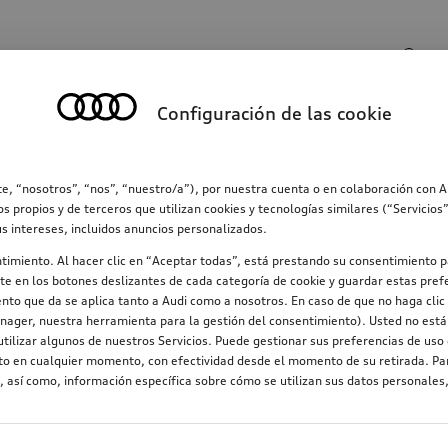
Entrada de búsqueda
Configuración de las cookie
ección
Familia
Comunicación
Electromovilid
e, “nosotros”, “nos”, “nuestro/a”), por nuestra cuenta o en colaboración con 
os propios y de terceros que utilizan cookies y tecnologías similares (“Servicio
us intereses, incluidos anuncios personalizados.
ntimiento. Al hacer clic en “Aceptar todas”, está prestando su consentimiento p
e en los botones deslizantes de cada categoría de cookie y guardar estas prefe
nto que da se aplica tanto a Audi como a nosotros. En caso de que no haga clic 
nager, nuestra herramienta para la gestión del consentimiento). Usted no está 
tilizar algunos de nuestros Servicios. Puede gestionar sus preferencias de uso 
nto en cualquier momento, con efectividad desde el momento de su retirada. Par
 así como, información específica sobre cómo se utilizan sus datos personales