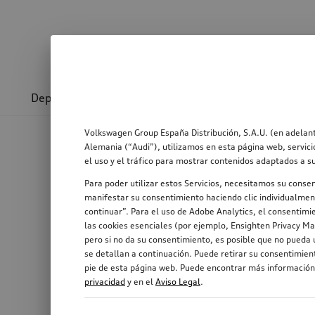
Deporte y diseño
Transporte
Confort y prot
Volkswagen Group España Distribución, S.A.U. (en adelant
Alemania (“Audi”), utilizamos en esta página web, servici
el uso y el tráfico para mostrar contenidos adaptados a s
Para poder utilizar estos Servicios, necesitamos su conse
manifestar su consentimiento haciendo clic individualment
continuar”. Para el uso de Adobe Analytics, el consentimie
las cookies esenciales (por ejemplo, Ensighten Privacy Ma
pero si no da su consentimiento, es posible que no pueda u
se detallan a continuación. Puede retirar su consentimie
pie de esta página web. Puede encontrar más información,
privacidad
y en el
Aviso Legal
.