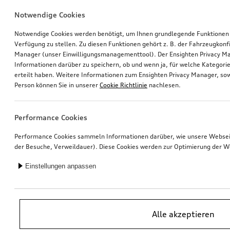
Notwendige Cookies
Schlüsselblende florettsilber
Schlüsselblende grau Perleffekt
mit Audi Ringen
mit Audi Ringen
Notwendige Cookies werden benötigt, um Ihnen grundlegende Funktionen
*40,00
€
*40,00
€
Verfügung zu stellen. Zu diesen Funktionen gehört z. B. der Fahrzeugkonf
Manager (unser Einwilligungsmanagementtool). Der Ensighten Privacy M
Informationen darüber zu speichern, ob und wenn ja, für welche Kategorie
erteilt haben. Weitere Informationen zum Ensighten Privacy Manager, sow
Person können Sie in unserer
Cookie Richtlinie
nachlesen.
Performance Cookies
Performance Cookies sammeln Informationen darüber, wie unsere Webseite
der Besuche, Verweildauer). Diese Cookies werden zur Optimierung der W
Einstellungen anpassen
Schlüsselblende gletscherweiß
Schlüsselblende rot metallic
mit quattro Schriftzug
mit quattro Schriftzug
Alle akzeptieren
*40,00
€
*40,00
€