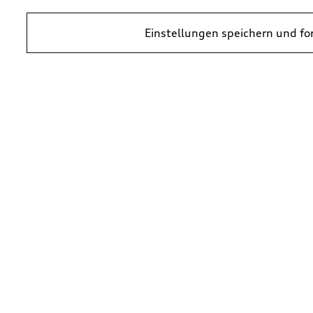
Einstellungen speichern und fo
Schlüsselblende mythosschwarz
Schlüsselblende florettsilber
mit quattro Schriftzug
mit quattro Schriftzug
*40,00
€
*40,00
€