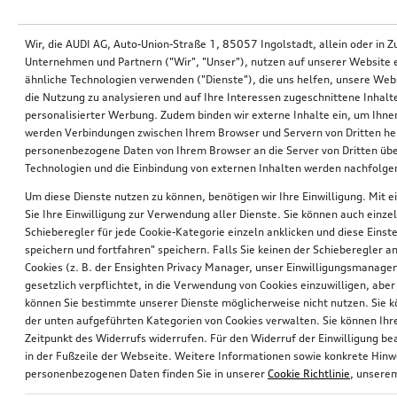
Wir, die AUDI AG, Auto-Union-Straße 1, 85057 Ingolstadt, allein oder i
Unternehmen und Partnern ("Wir", "Unser"), nutzen auf unserer Website ei
ähnliche Technologien verwenden ("Dienste"), die uns helfen, unsere Web
die Nutzung zu analysieren und auf Ihre Interessen zugeschnittene Inhalte
personalisierter Werbung. Zudem binden wir externe Inhalte ein, um Ihne
Schlüsselblende rot metallic
Schlüsselblende mythosschwarz
werden Verbindungen zwischen Ihrem Browser und Servern von Dritten he
personenbezogene Daten von Ihrem Browser an die Server von Dritten übe
mit Audi Ringen
mit Audi Ringen
Technologien und die Einbindung von externen Inhalten werden nachfolgen
*40,00
€
*40,00
€
Um diese Dienste nutzen zu können, benötigen wir Ihre Einwilligung. Mit ei
Sie Ihre Einwilligung zur Verwendung aller Dienste. Sie können auch einzel
Schieberegler für jede Cookie-Kategorie einzeln anklicken und diese Einst
speichern und fortfahren" speichern. Falls Sie keinen der Schieberegler a
Cookies (z. B. der Ensighten Privacy Manager, unser Einwilligungsmanagem
gesetzlich verpflichtet, in die Verwendung von Cookies einzuwilligen, aber 
können Sie bestimmte unserer Dienste möglicherweise nicht nutzen. Sie 
der unten aufgeführten Kategorien von Cookies verwalten. Sie können Ihre
Zeitpunkt des Widerrufs widerrufen. Für den Widerruf der Einwilligung bea
in der Fußzeile der Webseite. Weitere Informationen sowie konkrete Hin
personenbezogenen Daten finden Sie in unserer
Cookie Richtlinie
, unser