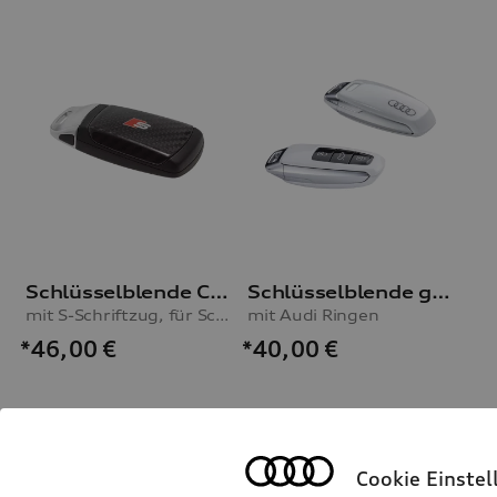
Schlüsselblende Carbon
Schlüsselblende gletscherweiß
mit S-Schriftzug, für Schlüssel ohne Chromspange
mit Audi Ringen
*46,00
€
*40,00
€
Cookie Einste