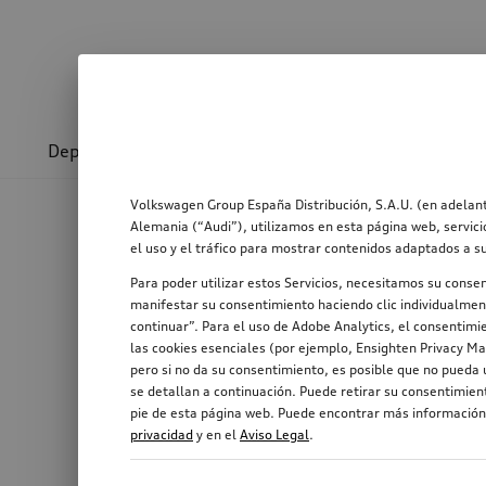
Deporte y diseño
Transporte
Confort y prot
Volkswagen Group España Distribución, S.A.U. (en adelant
Alemania (“Audi”), utilizamos en esta página web, servici
el uso y el tráfico para mostrar contenidos adaptados a s
Para poder utilizar estos Servicios, necesitamos su conse
manifestar su consentimiento haciendo clic individualment
continuar”. Para el uso de Adobe Analytics, el consentimie
las cookies esenciales (por ejemplo, Ensighten Privacy Ma
pero si no da su consentimiento, es posible que no pueda u
se detallan a continuación. Puede retirar su consentimie
pie de esta página web. Puede encontrar más información,
privacidad
y en el
Aviso Legal
.