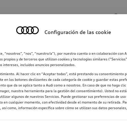
Entrada de búsqueda
Configuración de las cookie
ección
Familia
Comunicación
Electromovilid
e, “nosotros”, “nos”, “nuestro/a”), por nuestra cuenta o en colaboración con 
os propios y de terceros que utilizan cookies y tecnologías similares (“Servicio
us intereses, incluidos anuncios personalizados.
ntimiento. Al hacer clic en “Aceptar todas”, está prestando su consentimiento p
e en los botones deslizantes de cada categoría de cookie y guardar estas prefe
nto que da se aplica tanto a Audi como a nosotros. En caso de que no haga clic 
nager, nuestra herramienta para la gestión del consentimiento). Usted no está 
tilizar algunos de nuestros Servicios. Puede gestionar sus preferencias de uso 
nto en cualquier momento, con efectividad desde el momento de su retirada. Par
 así como, información específica sobre cómo se utilizan sus datos personales