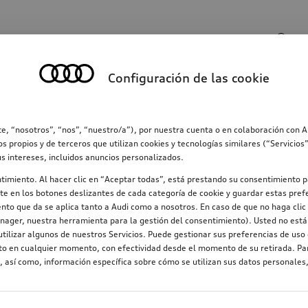
Entrada de búsqueda
Configuración de las cookie
ección
Familia
Comunicación
Electromovilid
e, “nosotros”, “nos”, “nuestro/a”), por nuestra cuenta o en colaboración con 
os propios y de terceros que utilizan cookies y tecnologías similares (“Servicio
us intereses, incluidos anuncios personalizados.
ntimiento. Al hacer clic en “Aceptar todas”, está prestando su consentimiento p
e en los botones deslizantes de cada categoría de cookie y guardar estas prefe
nto que da se aplica tanto a Audi como a nosotros. En caso de que no haga clic 
nager, nuestra herramienta para la gestión del consentimiento). Usted no está 
tilizar algunos de nuestros Servicios. Puede gestionar sus preferencias de uso 
nto en cualquier momento, con efectividad desde el momento de su retirada. Par
 así como, información específica sobre cómo se utilizan sus datos personales