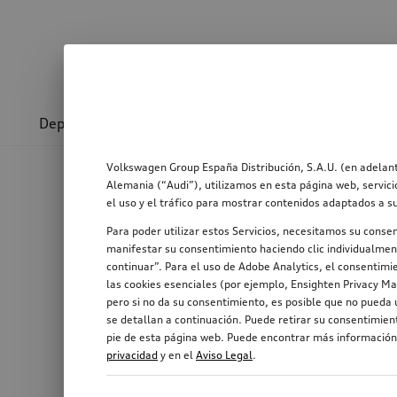
Deporte y diseño
Transporte
Confort y prot
Volkswagen Group España Distribución, S.A.U. (en adelant
Alemania (“Audi”), utilizamos en esta página web, servici
el uso y el tráfico para mostrar contenidos adaptados a s
Para poder utilizar estos Servicios, necesitamos su conse
manifestar su consentimiento haciendo clic individualment
continuar”. Para el uso de Adobe Analytics, el consentimie
las cookies esenciales (por ejemplo, Ensighten Privacy Ma
pero si no da su consentimiento, es posible que no pueda u
se detallan a continuación. Puede retirar su consentimie
pie de esta página web. Puede encontrar más información,
privacidad
y en el
Aviso Legal
.