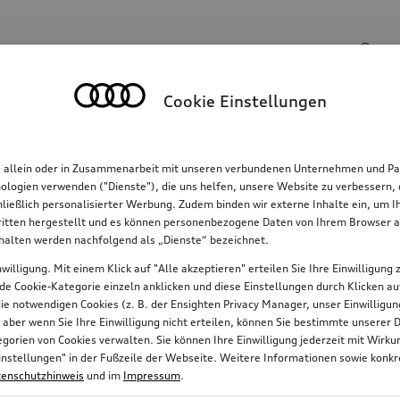
Suchinhalte
Cookie Einstellungen
Familie
Komfort & Schutz
E-Mobilität
R
, allein oder in Zusammenarbeit mit unseren verbundenen Unternehmen und Par
hnologien verwenden ("Dienste"), die uns helfen, unsere Website zu verbessern
hließlich personalisierter Werbung. Zudem binden wir externe Inhalte ein, um 
tten hergestellt und es können personenbezogene Daten von Ihrem Browser an 
nhalten werden nachfolgend als „Dienste“ bezeichnet.
willigung. Mit einem Klick auf "Alle akzeptieren" erteilen Sie Ihre Einwilligun
jede Cookie-Kategorie einzeln anklicken und diese Einstellungen durch Klicken a
 die notwendigen Cookies (z. B. der Ensighten Privacy Manager, unser Einwillig
, aber wenn Sie Ihre Einwilligung nicht erteilen, können Sie bestimmte unserer 
orien von Cookies verwalten. Sie können Ihre Einwilligung jederzeit mit Wirk
e-Einstellungen" in der Fußzeile der Webseite. Weitere Informationen sowie ko
enschutzhinweis
und im
Impressum
.