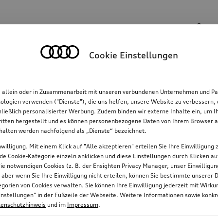
Suchinhalte
Cookie Einstellungen
Familie
Komfort & Schutz
E-Mobilität
R
, allein oder in Zusammenarbeit mit unseren verbundenen Unternehmen und Par
hnologien verwenden ("Dienste"), die uns helfen, unsere Website zu verbessern
hließlich personalisierter Werbung. Zudem binden wir externe Inhalte ein, um 
tten hergestellt und es können personenbezogene Daten von Ihrem Browser an 
nhalten werden nachfolgend als „Dienste“ bezeichnet.
willigung. Mit einem Klick auf "Alle akzeptieren" erteilen Sie Ihre Einwilligun
jede Cookie-Kategorie einzeln anklicken und diese Einstellungen durch Klicken a
 die notwendigen Cookies (z. B. der Ensighten Privacy Manager, unser Einwillig
, aber wenn Sie Ihre Einwilligung nicht erteilen, können Sie bestimmte unserer 
orien von Cookies verwalten. Sie können Ihre Einwilligung jederzeit mit Wirk
e-Einstellungen" in der Fußzeile der Webseite. Weitere Informationen sowie ko
enschutzhinweis
und im
Impressum
.