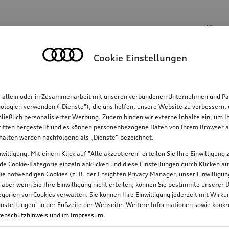
Suchinhalte
Cookie Einstellungen
Familie
Komfort & Schutz
E-Mobilität
R
, allein oder in Zusammenarbeit mit unseren verbundenen Unternehmen und Par
hnologien verwenden ("Dienste"), die uns helfen, unsere Website zu verbessern
hließlich personalisierter Werbung. Zudem binden wir externe Inhalte ein, um 
tten hergestellt und es können personenbezogene Daten von Ihrem Browser an 
nhalten werden nachfolgend als „Dienste“ bezeichnet.
willigung. Mit einem Klick auf "Alle akzeptieren" erteilen Sie Ihre Einwilligun
jede Cookie-Kategorie einzeln anklicken und diese Einstellungen durch Klicken a
 die notwendigen Cookies (z. B. der Ensighten Privacy Manager, unser Einwillig
, aber wenn Sie Ihre Einwilligung nicht erteilen, können Sie bestimmte unserer 
orien von Cookies verwalten. Sie können Ihre Einwilligung jederzeit mit Wirk
e-Einstellungen" in der Fußzeile der Webseite. Weitere Informationen sowie ko
enschutzhinweis
und im
Impressum
.