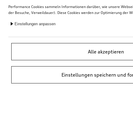
Performance Cookies sammeln Informationen darüber, wie unsere Webseite
der Besuche, Verweildauer). Diese Cookies werden zur Optimierung der W
Einstellungen anpassen
Alle akzeptieren
Einstellungen speichern und fo
*UVP = Unverbindliche Preisempfehlung des Herstellers. Die Preise von
Audi Partnern können abweichen. Durch den Einbau und durch
erforderliche Audi Originalteile können zusätzliche Kosten entstehen.