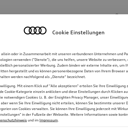
Suchinhalte
Cookie Einstellungen
Familie
Komfort & Schutz
E-Mobilität
R
, allein oder in Zusammenarbeit mit unseren verbundenen Unternehmen und Par
hnologien verwenden ("Dienste"), die uns helfen, unsere Website zu verbessern
hließlich personalisierter Werbung. Zudem binden wir externe Inhalte ein, um 
tten hergestellt und es können personenbezogene Daten von Ihrem Browser an 
nhalten werden nachfolgend als „Dienste“ bezeichnet.
willigung. Mit einem Klick auf "Alle akzeptieren" erteilen Sie Ihre Einwilligun
jede Cookie-Kategorie einzeln anklicken und diese Einstellungen durch Klicken a
 die notwendigen Cookies (z. B. der Ensighten Privacy Manager, unser Einwillig
, aber wenn Sie Ihre Einwilligung nicht erteilen, können Sie bestimmte unserer 
orien von Cookies verwalten. Sie können Ihre Einwilligung jederzeit mit Wirk
e-Einstellungen" in der Fußzeile der Webseite. Weitere Informationen sowie ko
enschutzhinweis
und im
Impressum
.