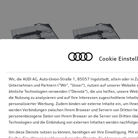
Cookie Einste
Wir, die AUDI AG, Auto-Union-Straße 1, 85057 Ingolstadt, allein oder i
Elektrischer Innenraumluftfilter
Elektrischer Innenraumluftfilter
Unternehmen und Partnern ("Wir", "Unser"), nutzen auf unserer Website ei
ähnliche Technologien verwenden ("Dienste"), die uns helfen, unsere Web
*195,00
€
*195,00
€
die Nutzung zu analysieren und auf Ihre Interessen zugeschnittene Inhalte
personalisierter Werbung. Zudem binden wir externe Inhalte ein, um Ihne
werden Verbindungen zwischen Ihrem Browser und Servern von Dritten he
1
personenbezogene Daten von Ihrem Browser an die Server von Dritten übe
Technologien und die Einbindung von externen Inhalten werden nachfolgen
Sie haben sich 2 von 2 Produkten angesehen
Um diese Dienste nutzen zu können, benötigen wir Ihre Einwilligung. Mit ei