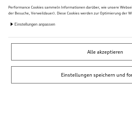
Performance Cookies sammeln Informationen darüber, wie unsere Webseite
der Besuche, Verweildauer). Diese Cookies werden zur Optimierung der W
Einstellungen anpassen
Alle akzeptieren
Einstellungen speichern und fo
*UVP = Unverbindliche Preisempfehlung des Herstellers. Die Preise von
Audi Partnern können abweichen. Durch den Einbau und durch
erforderliche Audi Originalteile können zusätzliche Kosten entstehen.