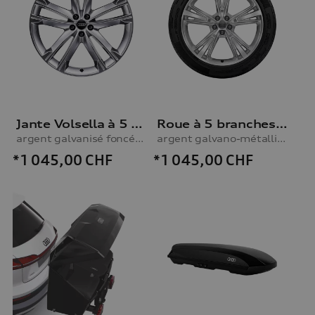
Jante Volsella à 5 branches
Roue à 5 branches segmentées
argent galvanisé foncé, 10,0Jx22
argent galvano-métallisé, 10,0Jx21, pneu d’hiver 285/45 R21 113V XL
*1 045,00
CHF
*1 045,00
CHF