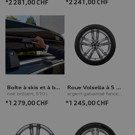
*2 241,00
CHF
*2 281,00
CHF
Boîte à skis et à bagages
Roue Volsella à 5 branches
noir brillant, 510 l
argent galvanisé foncé, 10,0Jx22, pneu d’hiver 285/40 R22 110V XL
*1 279,00
CHF
*1 245,00
CHF