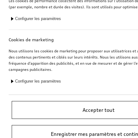
Les cookies de performance collectent des informations sur l’utilisation d
(par exemple, nombre et durée des visites). Ils sont utilisés pour optimise
Porte-vélos pour le dispositif d'attelage
Boîte à skis et à bagages, Noir brillant, 310 l
Configurer les paramètres
Noir brillant, 310 l
*759,00
CHF
*769,00
CHF
Cookies de marketing
Nous utilisons les cookies de marketing pour proposer aux utilisatrices et 
des contenus pertinents et ciblés sur leurs intérêts. Nous les utilisons auss
fréquence d’apparition des publicités, et en vue de mesurer et de gérer l’e
campagnes publicitaires.
Configurer les paramètres
Accepter tout
Boîte à skis et à bagages, Noir brillant, 250 l
Dashcam (Universal Traffic Recorder 2.0)
Noir brillant, 250 l
Caméras avant et arrière
Enregistrer mes paramètres et conti
*699,00
CHF
*545,00
CHF