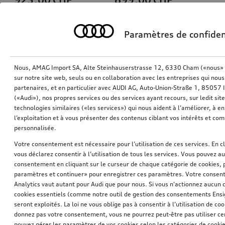
Paramètres de confiden
Nous, AMAG Import SA, Alte Steinhauserstrasse 12, 6330 Cham («nous» o
sur notre site web, seuls ou en collaboration avec les entreprises qui nous
partenaires, et en particulier avec AUDI AG, Auto-Union-Straße 1, 85057
(«Audi»), nos propres services ou des services ayant recours, sur ledit sit
technologies similaires («les services») qui nous aident à l’améliorer, à en 
l’exploitation et à vous présenter des contenus ciblant vos intérêts et com
personnalisée.
Jante à branches 5 segmentées
Caisse pour chien gonflable
Votre consentement est nécessaire pour l’utilisation de ces services. En c
argent galvano-métallisé, 10,0Jx21
taille M
vous déclarez consentir à l’utilisation de tous les services. Vous pouvez a
consentement en cliquant sur le curseur de chaque catégorie de cookies, 
*885,00
CHF
*869,00
CHF
paramètres et continuer» pour enregistrer ces paramètres. Votre consente
Analytics vaut autant pour Audi que pour nous. Si vous n’actionnez aucun d
cookies essentiels (comme notre outil de gestion des consentements Ens
seront exploités. La loi ne vous oblige pas à consentir à l’utilisation de coo
donnez pas votre consentement, vous ne pourrez peut-être pas utiliser cer
pouvez gérer les paramètres de vos cookies selon les catégories de cookie