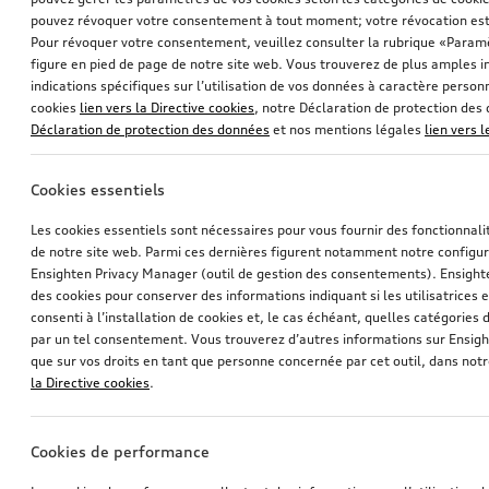
pouvez révoquer votre consentement à tout moment; votre révocation est
Pour révoquer votre consentement, veuillez consulter la rubrique «Paramè
figure en pied de page de notre site web. Vous trouverez de plus amples i
indications spécifiques sur l’utilisation de vos données à caractère personn
cookies
lien vers la Directive cookies
, notre Déclaration de protection de
Déclaration de protection des données
et nos mentions légales
lien vers 
Inserts décoratifs pour pare-chocs arrière, en
Caisse pour chien gonflable
Cookies essentiels
carbone
taille S
Les cookies essentiels sont nécessaires pour vous fournir des fonctionnalit
*832,00
CHF
*829,00
CHF
de notre site web. Parmi ces dernières figurent notamment notre configur
Ensighten Privacy Manager (outil de gestion des consentements). Ensight
des cookies pour conserver des informations indiquant si les utilisatrices e
consenti à l’installation de cookies et, le cas échéant, quelles catégories
par un tel consentement. Vous trouverez d’autres informations sur Ensigh
que sur vos droits en tant que personne concernée par cet outil, dans notr
la Directive cookies
.
Cookies de performance