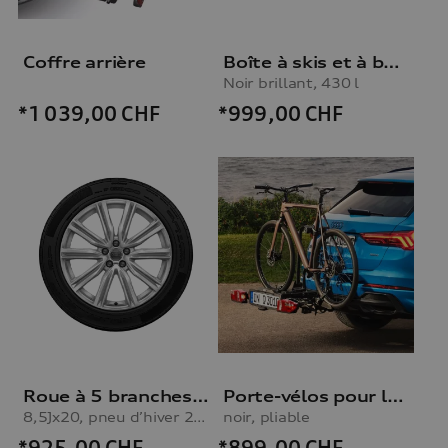
Coffre arrière
Boîte à skis et à bagages, Noir brillant, 430 l
Noir brillant, 430 l
*999,00
CHF
*1 039,00
CHF
Roue à 5 branches en V
Porte-vélos pour le dispositif d’attelage
8,5Jx20, pneu d’hiver 265/50 R20 111H XL
noir, pliable
*925,00
CHF
*899,00
CHF