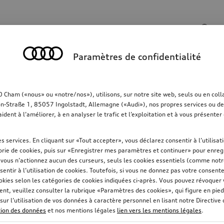
Champ de recherche
Paramètres de confidentialité
rt
Communication
Famille
Confort & protec
ham («nous» ou «notre/nos»), utilisons, sur notre site web, seuls ou en collab
on-Straße 1, 85057 Ingolstadt, Allemagne («Audi»), nos propres services ou des 
aident à l’améliorer, à en analyser le trafic et l’exploitation et à vous présent
s services. En cliquant sur «Tout accepter», vous déclarez consentir à l’utilisa
rie de cookies, puis sur «Enregistrer mes paramètres et continuer» pour enregi
i vous n’actionnez aucun des curseurs, seuls les cookies essentiels (comme not
sentir à l’utilisation de cookies. Toutefois, si vous ne donnez pas votre consent
okies selon les catégories de cookies indiquées ci-après. Vous pouvez révoque
t, veuillez consulter la rubrique «Paramètres des cookies», qui figure en pied
sur l’utilisation de vos données à caractère personnel en lisant notre Directive
ction des données
et nos mentions légales
lien vers les mentions légales
.