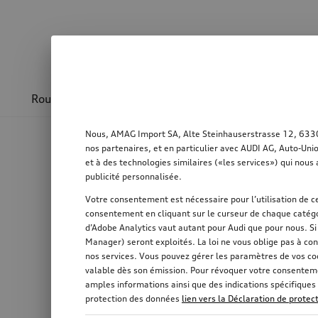
Roues & jantes
Design & sportivité
Transpo
Nous, AMAG Import SA, Alte Steinhauserstrasse 12, 6330 C
nos partenaires, et en particulier avec AUDI AG, Auto-Uni
et à des technologies similaires («les services») qui nous 
publicité personnalisée.
Votre consentement est nécessaire pour l’utilisation de ce
consentement en cliquant sur le curseur de chaque catégo
d’Adobe Analytics vaut autant pour Audi que pour nous. S
Manager) seront exploités. La loi ne vous oblige pas à con
nos services. Vous pouvez gérer les paramètres de vos co
valable dès son émission. Pour révoquer votre consentemen
amples informations ainsi que des indications spécifiques 
protection des données
lien vers la Déclaration de prote