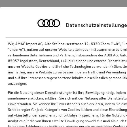
Datenschutzeinstellung
Wir, AMAG Import AG, Alte Steinhauserstrasse 12, 6330 Cham (“wir”, “u
“unser/e”), nutzen auf unserer Website allein oder in Zusammenarbeit mi
verbundenen Unternehmen und Partnern, insbesondere der AUDI AG, Auto
85057 Ingolstadt, Deutschland, («Audi») eigene und externe Dienstleistu
unserer Website Cookies und ähnliche Technologien verwenden («Dienstle
uns helfen, unsere Website zu verbessern, deren Traffic und Verwendung 
und auf Ihre Interessen zugeschnittene Inhalte einschliesslich personali
anzuzeigen.
Für die Nutzung dieser Dienstleistungen ist Ihre Einwilligung nötig. Indem 
annehmen» anklicken, erklären Sie sich mit der Nutzung aller Dienstleist
einverstanden. Sie können Ihr Einverständnis auch erklären, indem Sie ein
Schieberegler für jede Kategorie von Cookies klicken und diese Einstellun
auf «Einstellungen speichern und fortfahren» speichern. Für die Nutzung
Analytics gilt die von Ihnen erteilte Einwilligung sowohl für Audi als auch 
keinen der Schieberegler betätigen, werden nur die wesentlichen Cookies (