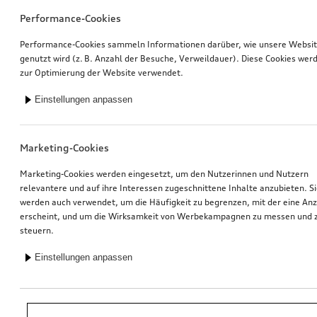
Performance-Cookies
Performance-Cookies sammeln Informationen darüber, wie unsere Websi
genutzt wird (z. B. Anzahl der Besuche, Verweildauer). Diese Cookies wer
zur Optimierung der Website verwendet.
Einstellungen anpassen
Marketing-Cookies
Marketing-Cookies werden eingesetzt, um den Nutzerinnen und Nutzern
relevantere und auf ihre Interessen zugeschnittene Inhalte anzubieten. S
werden auch verwendet, um die Häufigkeit zu begrenzen, mit der eine An
erscheint, und um die Wirksamkeit von Werbekampagnen zu messen und 
steuern.
Einstellungen anpassen
*Unverbindliche Preisempfehlung der Importeurin AMAG Import AG. Inkl.
gesetzlicher MwSt. Preise beim Audi Partner können abweichen; weitere
Kosten können durch Montage und notwendige Audi Original Teile