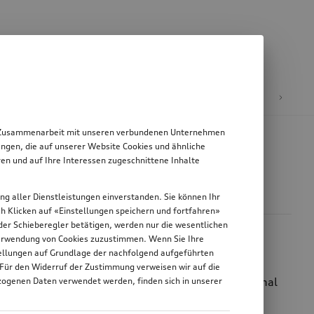
E-Mobilität
 in Zusammenarbeit mit unseren verbundenen Unternehmen
ngen, die auf unserer Website Cookies und ähnliche
en und auf Ihre Interessen zugeschnittene Inhalte
ung aller Dienstleistungen einverstanden. Sie können Ihr
rch Klicken auf «Einstellungen speichern und fortfahren»
n der Schieberegler betätigen, werden nur die wesentlichen
 Verwendung von Cookies zuzustimmen. Wenn Sie Ihre
stellungen auf Grundlage der nachfolgend aufgeführten
 Für den Widerruf der Zustimmung verweisen wir auf die
en Termin: Die E-Mobility Produkte von Audi Original
zogenen Daten verwendet werden, finden sich in unserer