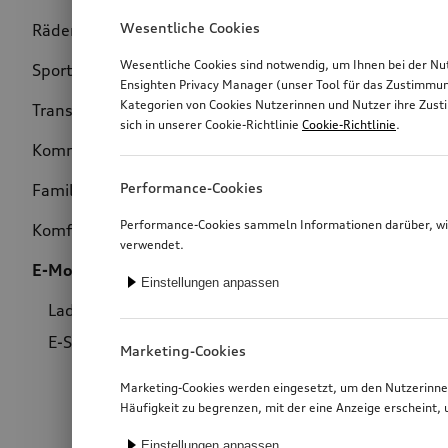
Wesentliche Cookies
Räder & Felgen
(283)
Preis
Wesentliche Cookies sind notwendig, um Ihnen bei der Nu
Sport & Design
(363)
Ensighten Privacy Manager (unser Tool für das Zustimmu
Kategorien von Cookies Nutzerinnen und Nutzer ihre Zus
Transport
(160)
sich in unserer Cookie-Richtlinie
Cookie-Richtlinie
.
Kommunikation
(28)
Performance-Cookies
Familie
(7)
Performance-Cookies sammeln Informationen darüber, wie
Komfort & Schutz
(518)
verwendet.
E-Mobilität
(6)
Einstellungen anpassen
Lade-Equipment
(5)
E-Scooter
(1)
Marketing-Cookies
Marketing-Cookies werden eingesetzt, um den Nutzerinnen
Häufigkeit zu begrenzen, mit der eine Anzeige erschein
Einstellungen anpassen