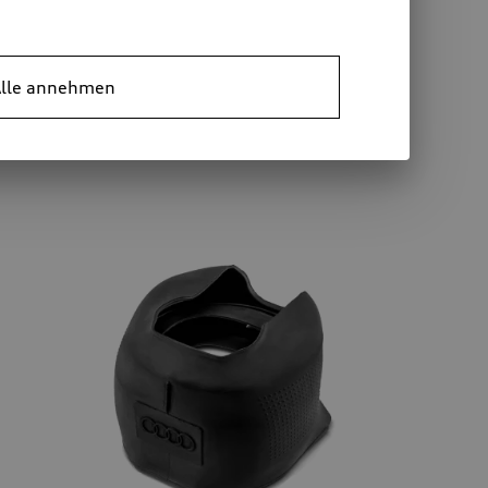
den
Ladekabel für öffentliches Laden
lle annehmen
W
Typ 2, Mode 3, 3 Phasen, 32 A, 22 kW
*202.00
CHF