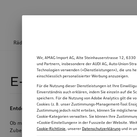
Räder & Felgen
Sport & Design
Transport
Wir, AMAG Import AG, Alte Steinhauserstrasse 12, 6330 
und Partnern, insbesondere der AUDI AG, Auto-Union-Stra
Technologien verwenden («Dienstleistungen»), die uns he
einschliesslich personalisierter Werbung anzuzeigen.
E-Mobilität
6
Für die Nutzung dieser Dienstleistungen ist Ihre Einwilli
Einverständnis auch erklären, indem Sie einzeln auf die S
speichern. Für die Nutzung von Adobe Analytics gilt die v
Cookies (z. B. unser Zustimmungs-Management-Tool Ensigh
Entdecken Sie moderne Mobilität.
Zustimmung jedoch nicht erteilen, können Sie möglicherwe
Cookie-Kategorien verwalten. Sie können Ihre Zustimmung 
Ob mit dem Audi electric mountain bike durch die Berg
«Cookie-Einstellungen» in der Fusszeile der Website. We
Cookie-Richtlinie
, unserer
Datenschutzerklärung
und in u
Zubehör bringen Sie auf innovativem Weg zu Ihrem gan