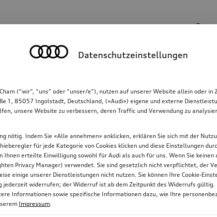
Suchbegriff
Datenschutzeinstellungen
Kommunikation
Familie
Komfort & Schutz
Cham (“wir”, “uns” oder “unser/e”), nutzen auf unserer Website allein oder
ße 1, 85057 Ingolstadt, Deutschland, («Audi») eigene und externe Dienstleistu
lfen, unsere Website zu verbessern, deren Traffic und Verwendung zu analysier
gung nötig. Indem Sie «Alle annehmen» anklicken, erklären Sie sich mit der Nutz
chieberegler für jede Kategorie von Cookies klicken und diese Einstellungen du
on Ihnen erteilte Einwilligung sowohl für Audi als auch für uns. Wenn Sie keine
ten Privacy Manager) verwendet. Sie sind gesetzlich nicht verpflichtet, der
ise einige unserer Dienstleistungen nicht nutzen. Sie können Ihre Cookie-Ein
jederzeit widerrufen; der Widerruf ist ab dem Zeitpunkt des Widerrufs gültig.
e oder mit neuer Lade-Power für Ihr Elektroauto zum nächst
itere Informationen sowie spezifische Informationen dazu, wie Ihre personenbe
nserem
Impressum
.
z persönlichen Ziel.