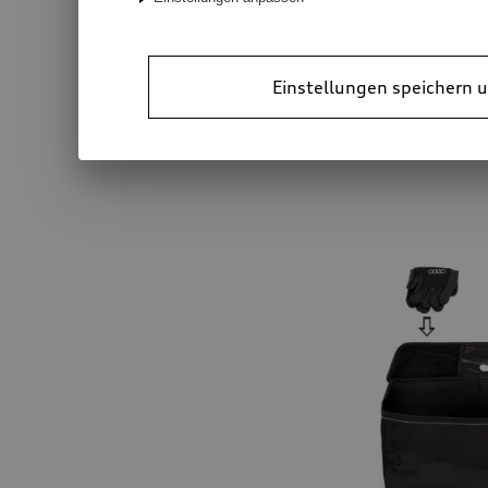
Audi electric kic
Einstellungen speichern u
powered by Egret
*2’241.00
CHF