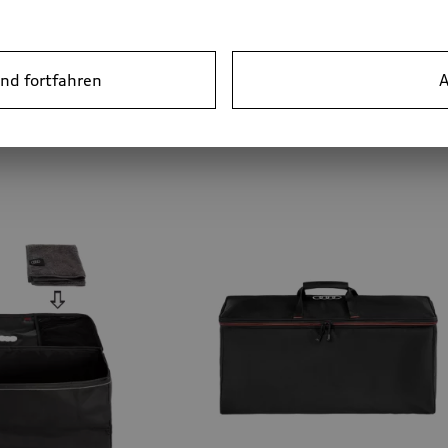
k scooter
Ladekabel für öffentliches La
nd fortfahren
A
Typ 2, Mode 3, 3 Phasen, 32 A, 22 k
*221.00
CHF