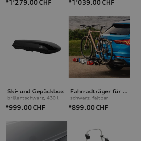
*1’279.00
CHF
*1’039.00
CHF
Ski- und Gepäckbox
Fahrradträger für die Anhängevorrichtung
brillantschwarz, 430 l
schwarz, faltbar
*999.00
CHF
*899.00
CHF