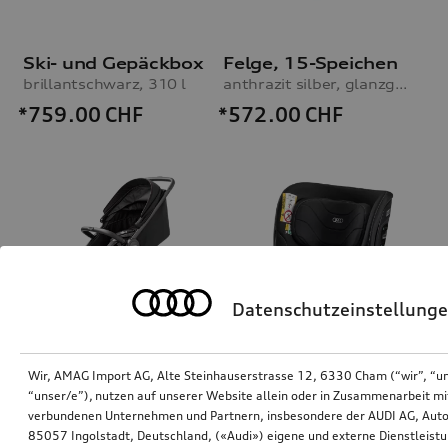
Ski- und Gepäckbox
Felge, 15-Speichen
brillantschwarz, 310 l
anthrazit silber, glanzgedreht, 9,0Jx19
*759.00
CHF
*572.00
CHF
Datenschutzeinstellung
Wir, AMAG Import AG, Alte Steinhauserstrasse 12, 6330 Cham (“wir”, “u
Audi Kinderwagen
Audi Kindersitz i-Size
“unser/e”), nutzen auf unserer Website allein oder in Zusammenarbeit mi
verbundenen Unternehmen und Partnern, insbesondere der AUDI AG, Auto
85057 Ingolstadt, Deutschland, («Audi») eigene und externe Dienstleistu