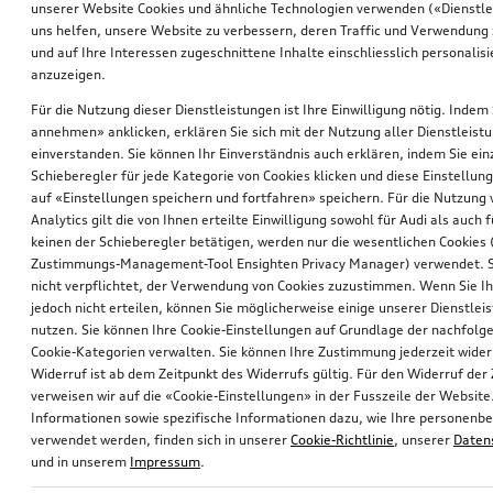
*528.00
CHF
*470.00
CHF
unserer Website Cookies und ähnliche Technologien verwenden («Dienstle
uns helfen, unsere Website zu verbessern, deren Traffic und Verwendung 
und auf Ihre Interessen zugeschnittene Inhalte einschliesslich personali
anzuzeigen.
Für die Nutzung dieser Dienstleistungen ist Ihre Einwilligung nötig. Indem 
annehmen» anklicken, erklären Sie sich mit der Nutzung aller Dienstleist
einverstanden. Sie können Ihr Einverständnis auch erklären, indem Sie ein
Schieberegler für jede Kategorie von Cookies klicken und diese Einstellun
auf «Einstellungen speichern und fortfahren» speichern. Für die Nutzung
Analytics gilt die von Ihnen erteilte Einwilligung sowohl für Audi als auch 
keinen der Schieberegler betätigen, werden nur die wesentlichen Cookies (
Zustimmungs-Management-Tool Ensighten Privacy Manager) verwendet. Si
nicht verpflichtet, der Verwendung von Cookies zuzustimmen. Wenn Sie 
jedoch nicht erteilen, können Sie möglicherweise einige unserer Dienstlei
Audi Juniorsitz i-Size
Elektro-Einbausatz für Anhängevorrichtung
nutzen. Sie können Ihre Cookie-Einstellungen auf Grundlage der nachfolg
schwarz
für Fahrzeuge ohne Vorbereitung für AHV
Cookie-Kategorien verwalten. Sie können Ihre Zustimmung jederzeit wider
*447.00
CHF
*435.00
CHF
Widerruf ist ab dem Zeitpunkt des Widerrufs gültig. Für den Widerruf de
verweisen wir auf die «Cookie-Einstellungen» in der Fusszeile der Website
Informationen sowie spezifische Informationen dazu, wie Ihre personen
verwendet werden, finden sich in unserer
Cookie-Richtlinie
, unserer
Daten
und in unserem
Impressum
.