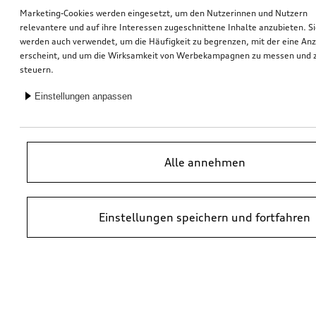
Marketing-Cookies werden eingesetzt, um den Nutzerinnen und Nutzern
relevantere und auf ihre Interessen zugeschnittene Inhalte anzubieten. S
Universalhalterung Dachaufbauten
Elektro-Einbausatz für Anhängevorrichtung
werden auch verwendet, um die Häufigkeit zu begrenzen, mit der eine An
für Fahrzeuge mit Vorbereitung für AHV
erscheint, und um die Wirksamkeit von Werbekampagnen zu messen und 
steuern.
*342.00
CHF
*349.00
CHF
Einstellungen anpassen
Alle annehmen
Einstellungen speichern und fortfahren
Ski- und Snowboardhalter
Marderabwehr
für maximal 4 Paar Ski oder 2 Snowboards, mit Ausziehfunktion
mit Hochspannung und Ultraschall
*329.00
CHF
*317.00
CHF