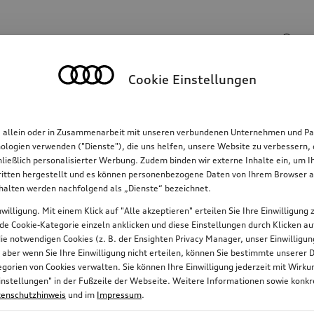
Suchinhalte
Cookie Einstellungen
Familie
Komfort & Schutz
E-Mobilität
R
, allein oder in Zusammenarbeit mit unseren verbundenen Unternehmen und Par
hnologien verwenden ("Dienste"), die uns helfen, unsere Website zu verbessern
hließlich personalisierter Werbung. Zudem binden wir externe Inhalte ein, um 
tten hergestellt und es können personenbezogene Daten von Ihrem Browser an 
nhalten werden nachfolgend als „Dienste“ bezeichnet.
willigung. Mit einem Klick auf "Alle akzeptieren" erteilen Sie Ihre Einwilligun
jede Cookie-Kategorie einzeln anklicken und diese Einstellungen durch Klicken a
 die notwendigen Cookies (z. B. der Ensighten Privacy Manager, unser Einwillig
, aber wenn Sie Ihre Einwilligung nicht erteilen, können Sie bestimmte unserer 
orien von Cookies verwalten. Sie können Ihre Einwilligung jederzeit mit Wirk
e-Einstellungen" in der Fußzeile der Webseite. Weitere Informationen sowie ko
enschutzhinweis
und im
Impressum
.