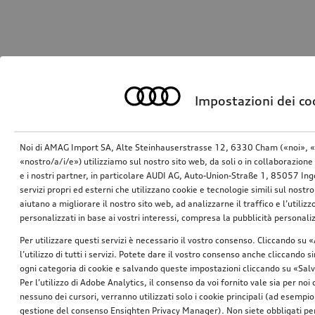
Impostazioni dei co
Noi di AMAG Import SA, Alte Steinhauserstrasse 12, 6330 Cham («noi», «
«nostro/a/i/e») utilizziamo sul nostro sito web, da soli o in collaborazione 
e i nostri partner, in particolare AUDI AG, Auto-Union-Straße 1, 85057 In
servizi propri ed esterni che utilizzano cookie e tecnologie simili sul nostro
aiutano a migliorare il nostro sito web, ad analizzarne il traffico e l’utiliz
personalizzati in base ai vostri interessi, compresa la pubblicità personal
Per utilizzare questi servizi è necessario il vostro consenso. Cliccando su 
l’utilizzo di tutti i servizi. Potete dare il vostro consenso anche cliccando 
ogni categoria di cookie e salvando queste impostazioni cliccando su «Salv
Per l’utilizzo di Adobe Analytics, il consenso da voi fornito vale sia per noi
nessuno dei cursori, verranno utilizzati solo i cookie principali (ad esempio
gestione del consenso Ensighten Privacy Manager). Non siete obbligati per