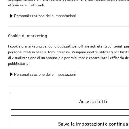
ottimizzare il sito web.
Personalizzazione delle impostazioni
Cookie di marketing
I cookie di marketing vengono utilizzati per offrire agli utenti contenuti pi
personalizzati in base ai loro interessi. Vengono inoltre utilizzati per limi
di visualizzazione di un annuncio e per misurare e controllare l’efficacia 
pubblicitarie.
Personalizzazione delle impostazioni
Accetta tutti
*Prezzo raccomandato non vincolante dell’importatore AMAG Import SA.
Salva le impostazioni e continua
IVA inclusa. I prezzi presso il concessionario Audi potrebbero differire;
ulteriori costi potrebbero derivare dal montaggio e da Ricambi Originali