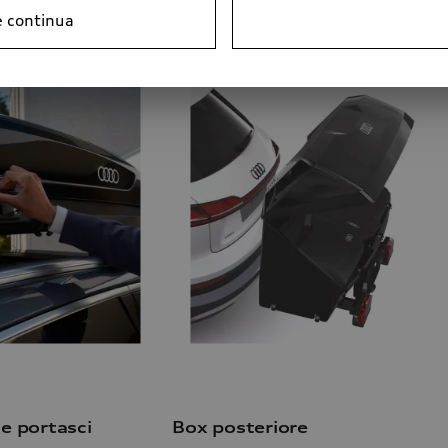
e continua
e portasci
Box posteriore