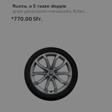
Ruota, a 5 razze doppie
grigio galvanizzato metallizzato, 8,0Jx18, pneumatici invernali 245/40 R18 97V XL
*770.00
SFr.