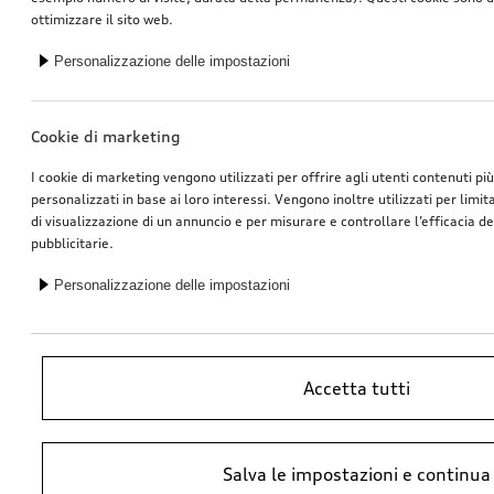
ottimizzare il sito web.
Personalizzazione delle impostazioni
Cookie di marketing
I cookie di marketing vengono utilizzati per offrire agli utenti contenuti pi
personalizzati in base ai loro interessi. Vengono inoltre utilizzati per limi
di visualizzazione di un annuncio e per misurare e controllare l’efficacia 
pubblicitarie.
Personalizzazione delle impostazioni
Accetta tutti
*Prezzo raccomandato non vincolante dell’importatore AMAG Import SA.
Salva le impostazioni e continua
IVA inclusa. I prezzi presso il concessionario Audi potrebbero differire;
ulteriori costi potrebbero derivare dal montaggio e da Ricambi Originali