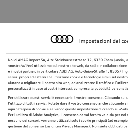
Impostazioni dei co
Noi di AMAG Import SA, Alte Steinhauserstrasse 12, 6330 Cham («noi», «
«nostro/a/i/e») utilizziamo sul nostro sito web, da soli o in collaborazione 
e i nostri partner, in particolare AUDI AG, Auto-Union-Straße 1, 85057 In
servizi propri ed esterni che utilizzano cookie e tecnologie simili sul nostro
aiutano a migliorare il nostro sito web, ad analizzarne il traffico e l’utiliz
personalizzati in base ai vostri interessi, compresa la pubblicità personal
Per utilizzare questi servizi è necessario il vostro consenso. Cliccando su 
l’utilizzo di tutti i servizi. Potete dare il vostro consenso anche cliccando 
ogni categoria di cookie e salvando queste impostazioni cliccando su «Salv
Per l’utilizzo di Adobe Analytics, il consenso da voi fornito vale sia per noi
nessuno dei cursori, verranno utilizzati solo i cookie principali (ad esempio
gestione del consenso Ensighten Privacy Manager). Non siete obbligati per