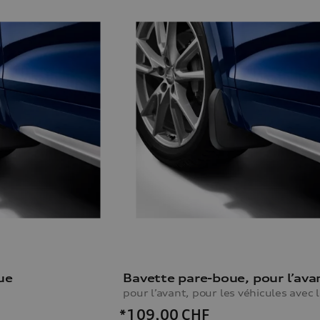
ue
*109,00
CHF