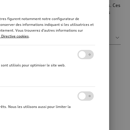
pour la carrosserie et pour lutter contre les chocs. Ces
sures. Vous trouverez dans la gamme d'Accessoires
origine ultra-pratiques.
rnières figurent notamment notre configurateur de
nserver des informations indiquant si les utilisatrices et
sentement. Vous trouverez d’autres informations sur
Trier par
a Directive cookies
.
Pertinence
sont utilisés pour optimiser le site web.
êts. Nous les utilisons aussi pour limiter la