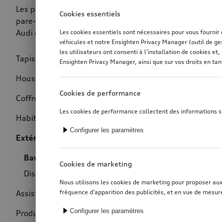
Les pare-boue Audi font non seulement office de protect
Cookies essentiels
pare-boue robustes protègent votre Audi d'un fort en
Audi des pare-boue avant et arrière adaptés à chaque m
Les cookies essentiels sont nécessaires pour vous fournir
véhicules et notre Ensighten Privacy Manager (outil de ge
les utilisateurs ont consenti à l’installation de cookies 
Tapis de sol
(160)
Ensighten Privacy Manager, ainsi que sur vos droits en ta
Prix
Housses de véhicule
(11)
Cookies de performance
Coffre à bagages
(81)
Les cookies de performance collectent des informations sur
Habitacle
(64)
Configurer les paramètres
Extérieur
(66)
Bavette pare-boue
(63)
Cookies de marketing
Dispositif anti-martre
(3)
Nous utilisons les cookies de marketing pour proposer aux u
Assistance au dépannage
(4)
fréquence d’apparition des publicités, et en vue de mesure
Configurer les paramètres
Produits hiver
(6)