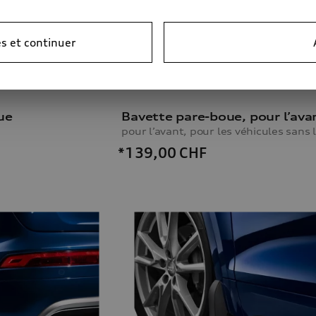
s et continuer
ue
*139,00
CHF