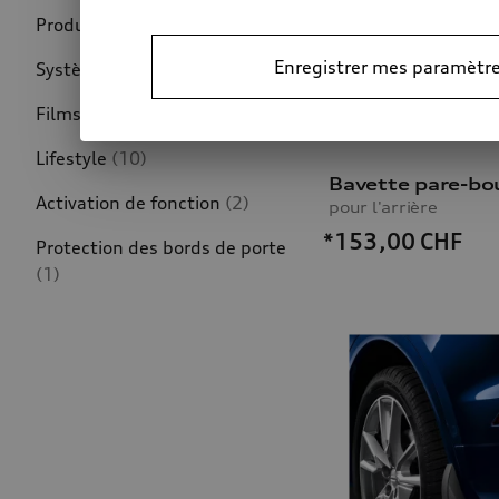
Produits de soins
(11)
Enregistrer mes paramètre
Systèmes d'assistance
(63)
Films de protection
(39)
Lifestyle
(10)
Bavette pare-bo
Activation de fonction
(2)
pour l'arrière
*153,00
CHF
Protection des bords de porte
(1)