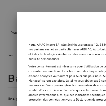
Roues & jantes
Design & sportivité
Transpo
Nous, AMAG Import SA, Alte Steinhauserstrasse 12, 6330 C
nos partenaires, et en particulier avec AUDI AG, Auto-Uni
et à des technologies similaires («les services») qui nous 
Confort & protection
Extérieur
Bavette pare-boue
publicité personnalisée.
Votre consentement est nécessaire pour l’utilisation de ce
consentement en cliquant sur le curseur de chaque catégo
Bavette pare-bou
d’Adobe Analytics vaut autant pour Audi que pour nous. S
Manager) seront exploités. La loi ne vous oblige pas à con
nos services. Vous pouvez gérer les paramètres de vos co
valable dès son émission. Pour révoquer votre consentemen
amples informations ainsi que des indications spécifiques 
Une protection supplémentaire pour votre véhicule.
protection des données
lien vers la Déclaration de prote