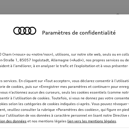
Champ de recherche
Paramètres de confidentialité
rt
Communication
Famille
Confort & protec
ham («nous» ou «notre/nos»), utilisons, sur notre site web, seuls ou en collab
on-Straße 1, 85057 Ingolstadt, Allemagne («Audi»), nos propres services ou des 
aident à l’améliorer, à en analyser le trafic et l’exploitation et à vous présent
s services. En cliquant sur «Tout accepter», vous déclarez consentir à l’utilisa
rie de cookies, puis sur «Enregistrer mes paramètres et continuer» pour enregi
e
63
i vous n’actionnez aucun des curseurs, seuls les cookies essentiels (comme not
sentir à l’utilisation de cookies. Toutefois, si vous ne donnez pas votre consent
okies selon les catégories de cookies indiquées ci-après. Vous pouvez révoque
t, veuillez consulter la rubrique «Paramètres des cookies», qui figure en pied
sur l’utilisation de vos données à caractère personnel en lisant notre Directive
ction des données
et nos mentions légales
lien vers les mentions légales
.