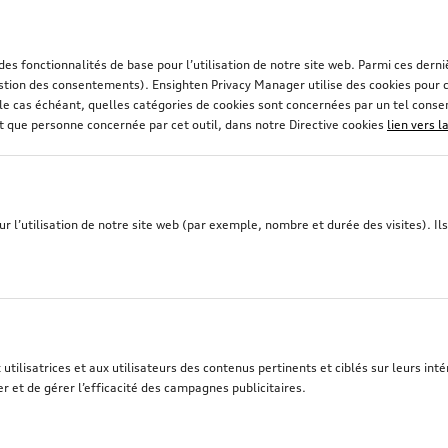
ion fiable pour les bas de caisse latéraux, mais également 
crassement, de chutes de pierre dangereuses et d'éclabous
odèle spécifique. Explorez dès à présent nos accessoires d'
 des fonctionnalités de base pour l’utilisation de notre site web. Parmi ces de
stion des consentements). Ensighten Privacy Manager utilise des cookies pour co
et, le cas échéant, quelles catégories de cookies sont concernées par un tel con
nt que personne concernée par cet outil, dans notre Directive cookies
lien vers l
 l’utilisation de notre site web (par exemple, nombre et durée des visites). Ils 
tilisatrices et aux utilisateurs des contenus pertinents et ciblés sur leurs intér
r et de gérer l’efficacité des campagnes publicitaires.