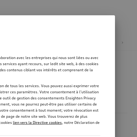
tion
Mobilité électrique
oration avec les entreprises qui nous sont liées ou avec
services ayant recours, sur ledit site web, à des cookies
er des contenus ciblant vos intérêts et comprenant de la
tion de tous les services. Vous pouvez aussi exprimer votre
strer ces paramètres. Votre consentement à l’utilisation
re outil de gestion des consentements Ensighten Privacy
ement, vous ne pourrez peut-être pas utiliser certains de
r votre consentement à tout moment; votre révocation est
 de page de notre site web. Vous trouverez de plus
 cookies
lien vers la Directive cookies
, notre Déclaration de