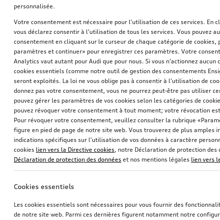
personnalisée.
Votre consentement est nécessaire pour l’utilisation de ces services. En c
vous déclarez consentir à l’utilisation de tous les services. Vous pouvez a
consentement en cliquant sur le curseur de chaque catégorie de cookies, 
paramètres et continuer» pour enregistrer ces paramètres. Votre consente
Analytics vaut autant pour Audi que pour nous. Si vous n’actionnez aucun d
cookies essentiels (comme notre outil de gestion des consentements Ens
seront exploités. La loi ne vous oblige pas à consentir à l’utilisation de coo
donnez pas votre consentement, vous ne pourrez peut-être pas utiliser cer
pouvez gérer les paramètres de vos cookies selon les catégories de cookie
pouvez révoquer votre consentement à tout moment; votre révocation est
Housse de véhicule
Housse de véhicule
Pour révoquer votre consentement, veuillez consulter la rubrique «Paramè
avec anneaux Audi
avec anneaux Audi
figure en pied de page de notre site web. Vous trouverez de plus amples i
*340,00
CHF
*316,00
CHF
indications spécifiques sur l’utilisation de vos données à caractère personn
cookies
lien vers la Directive cookies
, notre Déclaration de protection de
Déclaration de protection des données
et nos mentions légales
lien vers 
Cookies essentiels
Les cookies essentiels sont nécessaires pour vous fournir des fonctionnalit
de notre site web. Parmi ces dernières figurent notamment notre configur