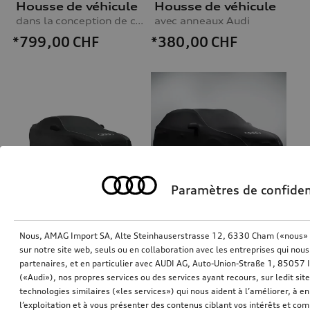
Housse de véhicule
Housse de véhicule
dans la conception de camouflage
avec anneaux Audi
*799,00
CHF
*380,00
CHF
Paramètres de confiden
Housse de véhicule
Nous, AMAG Import SA, Alte Steinhauserstrasse 12, 6330 Cham («nous» o
Housse de véhicule
sur notre site web, seuls ou en collaboration avec les entreprises qui nous
avec anneaux Audi, pour véhicules sans aile arrière fixe
avec anneaux Audi
partenaires, et en particulier avec AUDI AG, Auto-Union-Straße 1, 85057
*380,00
CHF
*340,00
CHF
(«Audi»), nos propres services ou des services ayant recours, sur ledit sit
technologies similaires («les services») qui nous aident à l’améliorer, à en 
l’exploitation et à vous présenter des contenus ciblant vos intérêts et com