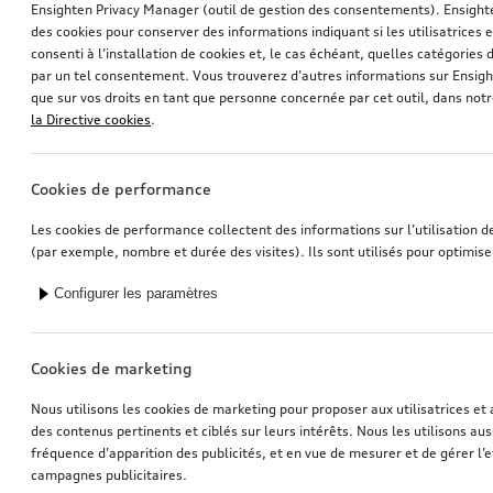
Ensighten Privacy Manager (outil de gestion des consentements). Ensight
des cookies pour conserver des informations indiquant si les utilisatrices e
consenti à l’installation de cookies et, le cas échéant, quelles catégories
par un tel consentement. Vous trouverez d’autres informations sur Ensigh
que sur vos droits en tant que personne concernée par cet outil, dans notr
la Directive cookies
.
Housse de véhicule
Housse de véhicule
avec anneaux Audi
avec anneaux Audi
*316,00
CHF
*316,00
CHF
Cookies de performance
Les cookies de performance collectent des informations sur l’utilisation d
(par exemple, nombre et durée des visites). Ils sont utilisés pour optimise
Configurer les paramètres
Cookies de marketing
Nous utilisons les cookies de marketing pour proposer aux utilisatrices et 
des contenus pertinents et ciblés sur leurs intérêts. Nous les utilisons auss
fréquence d’apparition des publicités, et en vue de mesurer et de gérer l’e
campagnes publicitaires.