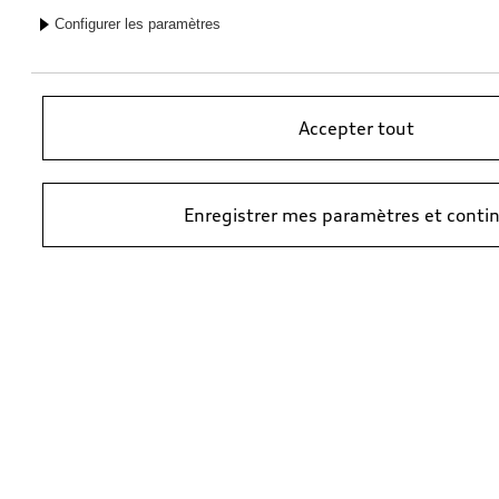
Housse de véhicule
Housse de véhicule
Configurer les paramètres
avec anneaux Audi
avec anneaux Audi
*316,00
CHF
*308,00
CHF
Accepter tout
Enregistrer mes paramètres et conti
Housse de véhicule
avec anneaux Audi
*308,00
CHF
1