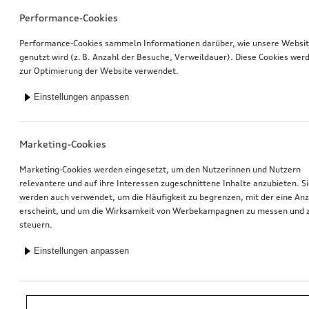
Performance-Cookies
Performance-Cookies sammeln Informationen darüber, wie unsere Websi
genutzt wird (z. B. Anzahl der Besuche, Verweildauer). Diese Cookies wer
zur Optimierung der Website verwendet.
Einstellungen anpassen
Marketing-Cookies
Marketing-Cookies werden eingesetzt, um den Nutzerinnen und Nutzern
relevantere und auf ihre Interessen zugeschnittene Inhalte anzubieten. S
werden auch verwendet, um die Häufigkeit zu begrenzen, mit der eine An
erscheint, und um die Wirksamkeit von Werbekampagnen zu messen und 
steuern.
Einstellungen anpassen
*Unverbindliche Preisempfehlung der Importeurin AMAG Import AG. Inkl.
gesetzlicher MwSt. Preise beim Audi Partner können abweichen; weitere
Kosten können durch Montage und notwendige Audi Original Teile