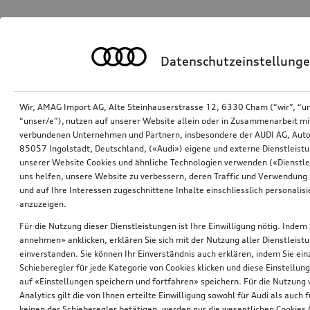
Datenschutzeinstellung
Wir, AMAG Import AG, Alte Steinhauserstrasse 12, 6330 Cham (“wir”, “u
“unser/e”), nutzen auf unserer Website allein oder in Zusammenarbeit mi
verbundenen Unternehmen und Partnern, insbesondere der AUDI AG, Auto
85057 Ingolstadt, Deutschland, («Audi») eigene und externe Dienstleistu
unserer Website Cookies und ähnliche Technologien verwenden («Dienstle
uns helfen, unsere Website zu verbessern, deren Traffic und Verwendung 
und auf Ihre Interessen zugeschnittene Inhalte einschliesslich personali
anzuzeigen.
Für die Nutzung dieser Dienstleistungen ist Ihre Einwilligung nötig. Indem 
annehmen» anklicken, erklären Sie sich mit der Nutzung aller Dienstleist
einverstanden. Sie können Ihr Einverständnis auch erklären, indem Sie ein
Schieberegler für jede Kategorie von Cookies klicken und diese Einstellun
auf «Einstellungen speichern und fortfahren» speichern. Für die Nutzung
Analytics gilt die von Ihnen erteilte Einwilligung sowohl für Audi als auch 
keinen der Schieberegler betätigen, werden nur die wesentlichen Cookies (