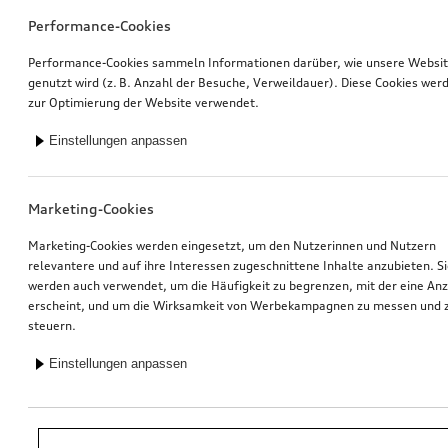
Performance-Cookies
Performance-Cookies sammeln Informationen darüber, wie unsere Websi
genutzt wird (z. B. Anzahl der Besuche, Verweildauer). Diese Cookies wer
zur Optimierung der Website verwendet.
Einstellungen anpassen
Marketing-Cookies
Marketing-Cookies werden eingesetzt, um den Nutzerinnen und Nutzern
relevantere und auf ihre Interessen zugeschnittene Inhalte anzubieten. S
werden auch verwendet, um die Häufigkeit zu begrenzen, mit der eine An
erscheint, und um die Wirksamkeit von Werbekampagnen zu messen und 
steuern.
Einstellungen anpassen
*Unverbindliche Preisempfehlung der Importeurin AMAG Import AG. Inkl.
gesetzlicher MwSt. Preise beim Audi Partner können abweichen; weitere
Kosten können durch Montage und notwendige Audi Original Teile