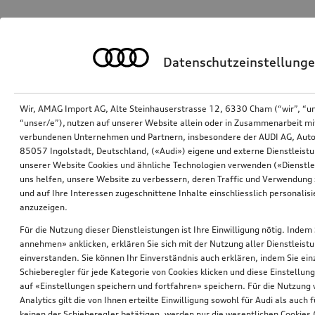
Datenschutzeinstellung
Wir, AMAG Import AG, Alte Steinhauserstrasse 12, 6330 Cham (“wir”, “u
“unser/e”), nutzen auf unserer Website allein oder in Zusammenarbeit mi
verbundenen Unternehmen und Partnern, insbesondere der AUDI AG, Auto
85057 Ingolstadt, Deutschland, («Audi») eigene und externe Dienstleistu
unserer Website Cookies und ähnliche Technologien verwenden («Dienstle
uns helfen, unsere Website zu verbessern, deren Traffic und Verwendung 
und auf Ihre Interessen zugeschnittene Inhalte einschliesslich personali
anzuzeigen.
Für die Nutzung dieser Dienstleistungen ist Ihre Einwilligung nötig. Indem 
annehmen» anklicken, erklären Sie sich mit der Nutzung aller Dienstleist
einverstanden. Sie können Ihr Einverständnis auch erklären, indem Sie ein
Schieberegler für jede Kategorie von Cookies klicken und diese Einstellun
auf «Einstellungen speichern und fortfahren» speichern. Für die Nutzung
Analytics gilt die von Ihnen erteilte Einwilligung sowohl für Audi als auch 
keinen der Schieberegler betätigen, werden nur die wesentlichen Cookies (