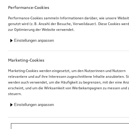
Performance-Cookies
Performance-Cookies sammeln Informationen darüber, wie unsere Websi
genutzt wird (z. B. Anzahl der Besuche, Verweildauer). Diese Cookies wer
zur Optimierung der Website verwendet.
Einstellungen anpassen
Marketing-Cookies
Marketing-Cookies werden eingesetzt, um den Nutzerinnen und Nutzern
relevantere und auf ihre Interessen zugeschnittene Inhalte anzubieten. S
werden auch verwendet, um die Häufigkeit zu begrenzen, mit der eine An
erscheint, und um die Wirksamkeit von Werbekampagnen zu messen und 
steuern.
Einstellungen anpassen
*Unverbindliche Preisempfehlung der Importeurin AMAG Import AG. Inkl.
gesetzlicher MwSt. Preise beim Audi Partner können abweichen; weitere
Kosten können durch Montage und notwendige Audi Original Teile