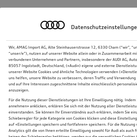
Datenschutzeinstellung
Wir, AMAG Import AG, Alte Steinhauserstrasse 12, 6330 Cham (“wir”, “u
“unser/e”), nutzen auf unserer Website allein oder in Zusammenarbeit mi
verbundenen Unternehmen und Partnern, insbesondere der AUDI AG, Auto
85057 Ingolstadt, Deutschland, («Audi») eigene und externe Dienstleistu
unserer Website Cookies und ähnliche Technologien verwenden («Dienstle
uns helfen, unsere Website zu verbessern, deren Traffic und Verwendung 
und auf Ihre Interessen zugeschnittene Inhalte einschliesslich personali
anzuzeigen.
Für die Nutzung dieser Dienstleistungen ist Ihre Einwilligung nötig. Indem 
annehmen» anklicken, erklären Sie sich mit der Nutzung aller Dienstleist
einverstanden. Sie können Ihr Einverständnis auch erklären, indem Sie ein
Schieberegler für jede Kategorie von Cookies klicken und diese Einstellun
auf «Einstellungen speichern und fortfahren» speichern. Für die Nutzung
Analytics gilt die von Ihnen erteilte Einwilligung sowohl für Audi als auch 
keinen der Schieberegler betätigen, werden nur die wesentlichen Cookies (