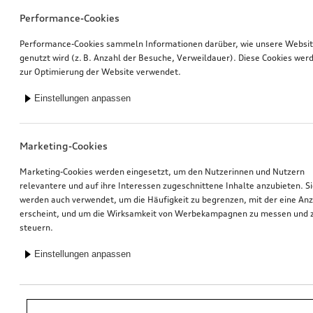
Performance-Cookies
Performance-Cookies sammeln Informationen darüber, wie unsere Websi
genutzt wird (z. B. Anzahl der Besuche, Verweildauer). Diese Cookies wer
zur Optimierung der Website verwendet.
Einstellungen anpassen
Marketing-Cookies
Marketing-Cookies werden eingesetzt, um den Nutzerinnen und Nutzern
relevantere und auf ihre Interessen zugeschnittene Inhalte anzubieten. S
werden auch verwendet, um die Häufigkeit zu begrenzen, mit der eine An
erscheint, und um die Wirksamkeit von Werbekampagnen zu messen und 
steuern.
Einstellungen anpassen
*Unverbindliche Preisempfehlung der Importeurin AMAG Import AG. Inkl.
gesetzlicher MwSt. Preise beim Audi Partner können abweichen; weitere
Kosten können durch Montage und notwendige Audi Original Teile