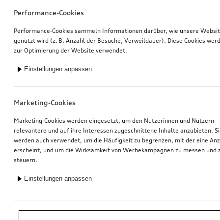
Performance-Cookies
Performance-Cookies sammeln Informationen darüber, wie unsere Websi
genutzt wird (z. B. Anzahl der Besuche, Verweildauer). Diese Cookies wer
zur Optimierung der Website verwendet.
Einstellungen anpassen
Marketing-Cookies
Marketing-Cookies werden eingesetzt, um den Nutzerinnen und Nutzern
relevantere und auf ihre Interessen zugeschnittene Inhalte anzubieten. S
werden auch verwendet, um die Häufigkeit zu begrenzen, mit der eine An
erscheint, und um die Wirksamkeit von Werbekampagnen zu messen und 
steuern.
Einstellungen anpassen
*Unverbindliche Preisempfehlung der Importeurin AMAG Import AG. Inkl.
gesetzlicher MwSt. Preise beim Audi Partner können abweichen; weitere
Kosten können durch Montage und notwendige Audi Original Teile