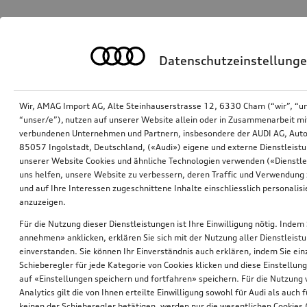
Datenschutzeinstellung
Wir, AMAG Import AG, Alte Steinhauserstrasse 12, 6330 Cham (“wir”, “u
“unser/e”), nutzen auf unserer Website allein oder in Zusammenarbeit mi
verbundenen Unternehmen und Partnern, insbesondere der AUDI AG, Auto
85057 Ingolstadt, Deutschland, («Audi») eigene und externe Dienstleistu
unserer Website Cookies und ähnliche Technologien verwenden («Dienstle
uns helfen, unsere Website zu verbessern, deren Traffic und Verwendung 
und auf Ihre Interessen zugeschnittene Inhalte einschliesslich personali
anzuzeigen.
Für die Nutzung dieser Dienstleistungen ist Ihre Einwilligung nötig. Indem 
annehmen» anklicken, erklären Sie sich mit der Nutzung aller Dienstleist
einverstanden. Sie können Ihr Einverständnis auch erklären, indem Sie ein
Schieberegler für jede Kategorie von Cookies klicken und diese Einstellun
auf «Einstellungen speichern und fortfahren» speichern. Für die Nutzung
Analytics gilt die von Ihnen erteilte Einwilligung sowohl für Audi als auch 
keinen der Schieberegler betätigen, werden nur die wesentlichen Cookies (