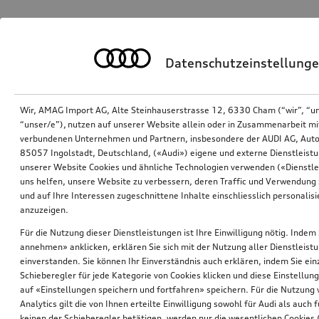
Datenschutzeinstellung
Wir, AMAG Import AG, Alte Steinhauserstrasse 12, 6330 Cham (“wir”, “u
“unser/e”), nutzen auf unserer Website allein oder in Zusammenarbeit mi
verbundenen Unternehmen und Partnern, insbesondere der AUDI AG, Auto
85057 Ingolstadt, Deutschland, («Audi») eigene und externe Dienstleistu
unserer Website Cookies und ähnliche Technologien verwenden («Dienstle
uns helfen, unsere Website zu verbessern, deren Traffic und Verwendung 
und auf Ihre Interessen zugeschnittene Inhalte einschliesslich personali
anzuzeigen.
Für die Nutzung dieser Dienstleistungen ist Ihre Einwilligung nötig. Indem 
annehmen» anklicken, erklären Sie sich mit der Nutzung aller Dienstleist
einverstanden. Sie können Ihr Einverständnis auch erklären, indem Sie ein
Schieberegler für jede Kategorie von Cookies klicken und diese Einstellun
auf «Einstellungen speichern und fortfahren» speichern. Für die Nutzung
Analytics gilt die von Ihnen erteilte Einwilligung sowohl für Audi als auch 
keinen der Schieberegler betätigen, werden nur die wesentlichen Cookies (