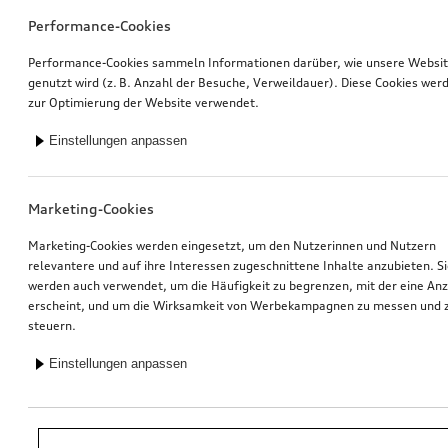
Performance-Cookies
Performance-Cookies sammeln Informationen darüber, wie unsere Websi
genutzt wird (z. B. Anzahl der Besuche, Verweildauer). Diese Cookies wer
zur Optimierung der Website verwendet.
Einstellungen anpassen
Marketing-Cookies
Marketing-Cookies werden eingesetzt, um den Nutzerinnen und Nutzern
relevantere und auf ihre Interessen zugeschnittene Inhalte anzubieten. S
werden auch verwendet, um die Häufigkeit zu begrenzen, mit der eine An
erscheint, und um die Wirksamkeit von Werbekampagnen zu messen und 
steuern.
Einstellungen anpassen
*Unverbindliche Preisempfehlung der Importeurin AMAG Import AG. Inkl.
gesetzlicher MwSt. Preise beim Audi Partner können abweichen; weitere
Kosten können durch Montage und notwendige Audi Original Teile