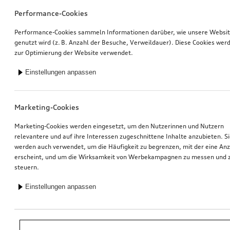
Performance-Cookies
Performance-Cookies sammeln Informationen darüber, wie unsere Websi
genutzt wird (z. B. Anzahl der Besuche, Verweildauer). Diese Cookies wer
zur Optimierung der Website verwendet.
Einstellungen anpassen
Marketing-Cookies
Marketing-Cookies werden eingesetzt, um den Nutzerinnen und Nutzern
relevantere und auf ihre Interessen zugeschnittene Inhalte anzubieten. S
werden auch verwendet, um die Häufigkeit zu begrenzen, mit der eine An
erscheint, und um die Wirksamkeit von Werbekampagnen zu messen und 
steuern.
Einstellungen anpassen
*Unverbindliche Preisempfehlung der Importeurin AMAG Import AG. Inkl.
gesetzlicher MwSt. Preise beim Audi Partner können abweichen; weitere
Kosten können durch Montage und notwendige Audi Original Teile