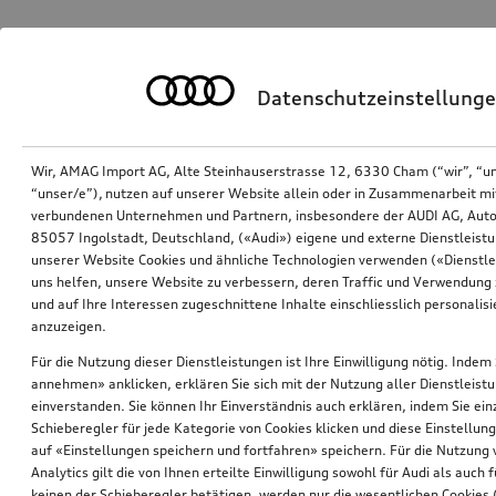
Datenschutzeinstellung
Wir, AMAG Import AG, Alte Steinhauserstrasse 12, 6330 Cham (“wir”, “u
“unser/e”), nutzen auf unserer Website allein oder in Zusammenarbeit mi
verbundenen Unternehmen und Partnern, insbesondere der AUDI AG, Auto
85057 Ingolstadt, Deutschland, («Audi») eigene und externe Dienstleistu
unserer Website Cookies und ähnliche Technologien verwenden («Dienstle
uns helfen, unsere Website zu verbessern, deren Traffic und Verwendung 
und auf Ihre Interessen zugeschnittene Inhalte einschliesslich personali
anzuzeigen.
Für die Nutzung dieser Dienstleistungen ist Ihre Einwilligung nötig. Indem 
annehmen» anklicken, erklären Sie sich mit der Nutzung aller Dienstleist
einverstanden. Sie können Ihr Einverständnis auch erklären, indem Sie ein
Schieberegler für jede Kategorie von Cookies klicken und diese Einstellun
auf «Einstellungen speichern und fortfahren» speichern. Für die Nutzung
Analytics gilt die von Ihnen erteilte Einwilligung sowohl für Audi als auch 
keinen der Schieberegler betätigen, werden nur die wesentlichen Cookies (