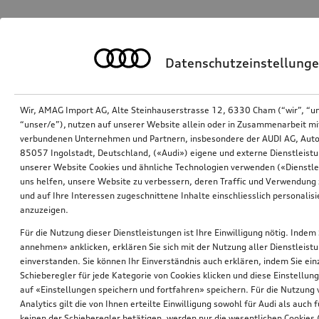
Datenschutzeinstellung
Wir, AMAG Import AG, Alte Steinhauserstrasse 12, 6330 Cham (“wir”, “u
“unser/e”), nutzen auf unserer Website allein oder in Zusammenarbeit mi
verbundenen Unternehmen und Partnern, insbesondere der AUDI AG, Auto
85057 Ingolstadt, Deutschland, («Audi») eigene und externe Dienstleistu
unserer Website Cookies und ähnliche Technologien verwenden («Dienstle
uns helfen, unsere Website zu verbessern, deren Traffic und Verwendung 
und auf Ihre Interessen zugeschnittene Inhalte einschliesslich personali
anzuzeigen.
Für die Nutzung dieser Dienstleistungen ist Ihre Einwilligung nötig. Indem 
annehmen» anklicken, erklären Sie sich mit der Nutzung aller Dienstleist
einverstanden. Sie können Ihr Einverständnis auch erklären, indem Sie ein
Schieberegler für jede Kategorie von Cookies klicken und diese Einstellun
auf «Einstellungen speichern und fortfahren» speichern. Für die Nutzung
Analytics gilt die von Ihnen erteilte Einwilligung sowohl für Audi als auch 
keinen der Schieberegler betätigen, werden nur die wesentlichen Cookies (