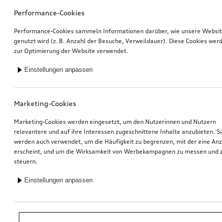
Performance-Cookies
Performance-Cookies sammeln Informationen darüber, wie unsere Websi
genutzt wird (z. B. Anzahl der Besuche, Verweildauer). Diese Cookies wer
zur Optimierung der Website verwendet.
Einstellungen anpassen
Marketing-Cookies
Marketing-Cookies werden eingesetzt, um den Nutzerinnen und Nutzern
relevantere und auf ihre Interessen zugeschnittene Inhalte anzubieten. S
werden auch verwendet, um die Häufigkeit zu begrenzen, mit der eine An
erscheint, und um die Wirksamkeit von Werbekampagnen zu messen und 
steuern.
Einstellungen anpassen
*Unverbindliche Preisempfehlung der Importeurin AMAG Import AG. Inkl.
gesetzlicher MwSt. Preise beim Audi Partner können abweichen; weitere
Kosten können durch Montage und notwendige Audi Original Teile