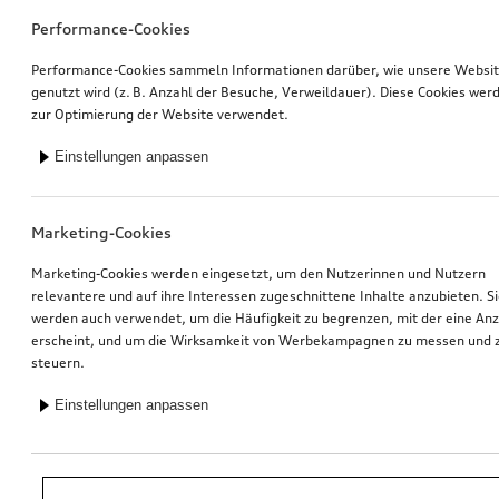
Performance-Cookies
Performance-Cookies sammeln Informationen darüber, wie unsere Websi
genutzt wird (z. B. Anzahl der Besuche, Verweildauer). Diese Cookies wer
zur Optimierung der Website verwendet.
Einstellungen anpassen
Marketing-Cookies
Marketing-Cookies werden eingesetzt, um den Nutzerinnen und Nutzern
relevantere und auf ihre Interessen zugeschnittene Inhalte anzubieten. S
werden auch verwendet, um die Häufigkeit zu begrenzen, mit der eine An
erscheint, und um die Wirksamkeit von Werbekampagnen zu messen und 
steuern.
Einstellungen anpassen
*Unverbindliche Preisempfehlung der Importeurin AMAG Import AG. Inkl.
gesetzlicher MwSt. Preise beim Audi Partner können abweichen; weitere
Kosten können durch Montage und notwendige Audi Original Teile