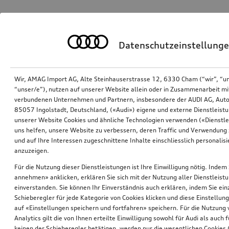
Datenschutzeinstellung
Wir, AMAG Import AG, Alte Steinhauserstrasse 12, 6330 Cham (“wir”, “u
“unser/e”), nutzen auf unserer Website allein oder in Zusammenarbeit mi
verbundenen Unternehmen und Partnern, insbesondere der AUDI AG, Auto
85057 Ingolstadt, Deutschland, («Audi») eigene und externe Dienstleistu
unserer Website Cookies und ähnliche Technologien verwenden («Dienstle
uns helfen, unsere Website zu verbessern, deren Traffic und Verwendung 
und auf Ihre Interessen zugeschnittene Inhalte einschliesslich personali
anzuzeigen.
Für die Nutzung dieser Dienstleistungen ist Ihre Einwilligung nötig. Indem 
annehmen» anklicken, erklären Sie sich mit der Nutzung aller Dienstleist
einverstanden. Sie können Ihr Einverständnis auch erklären, indem Sie ein
Schieberegler für jede Kategorie von Cookies klicken und diese Einstellun
auf «Einstellungen speichern und fortfahren» speichern. Für die Nutzung
Analytics gilt die von Ihnen erteilte Einwilligung sowohl für Audi als auch 
keinen der Schieberegler betätigen, werden nur die wesentlichen Cookies (