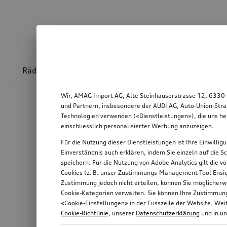
Räder & Felgen
Sport & Design
Transport
Wir, AMAG Import AG, Alte Steinhauserstrasse 12, 6330 
und Partnern, insbesondere der AUDI AG, Auto-Union-Stra
Technologien verwenden («Dienstleistungen»), die uns he
einschliesslich personalisierter Werbung anzuzeigen.
Für die Nutzung dieser Dienstleistungen ist Ihre Einwilli
Einverständnis auch erklären, indem Sie einzeln auf die S
speichern. Für die Nutzung von Adobe Analytics gilt die v
Cookies (z. B. unser Zustimmungs-Management-Tool Ensigh
Zustimmung jedoch nicht erteilen, können Sie möglicherwe
Cookie-Kategorien verwalten. Sie können Ihre Zustimmung 
«Cookie-Einstellungen» in der Fusszeile der Website. We
Cookie-Richtlinie
, unserer
Datenschutzerklärung
und in u