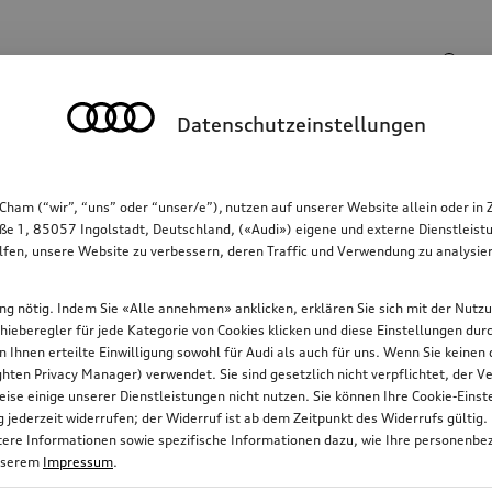
Suchbegriff
Datenschutzeinstellungen
Kommunikation
Familie
Komfort & Schutz
Cham (“wir”, “uns” oder “unser/e”), nutzen auf unserer Website allein oder
ße 1, 85057 Ingolstadt, Deutschland, («Audi») eigene und externe Dienstleistu
lfen, unsere Website zu verbessern, deren Traffic und Verwendung zu analysier
gung nötig. Indem Sie «Alle annehmen» anklicken, erklären Sie sich mit der Nutz
chieberegler für jede Kategorie von Cookies klicken und diese Einstellungen du
on Ihnen erteilte Einwilligung sowohl für Audi als auch für uns. Wenn Sie keine
ten Privacy Manager) verwendet. Sie sind gesetzlich nicht verpflichtet, der
ise einige unserer Dienstleistungen nicht nutzen. Sie können Ihre Cookie-Ein
jederzeit widerrufen; der Widerruf ist ab dem Zeitpunkt des Widerrufs gültig.
itere Informationen sowie spezifische Informationen dazu, wie Ihre personenbe
nserem
Impressum
.