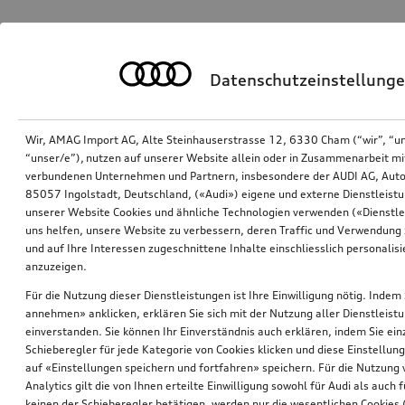
Datenschutzeinstellung
Wir, AMAG Import AG, Alte Steinhauserstrasse 12, 6330 Cham (“wir”, “u
“unser/e”), nutzen auf unserer Website allein oder in Zusammenarbeit mi
verbundenen Unternehmen und Partnern, insbesondere der AUDI AG, Auto
85057 Ingolstadt, Deutschland, («Audi») eigene und externe Dienstleistu
unserer Website Cookies und ähnliche Technologien verwenden («Dienstle
uns helfen, unsere Website zu verbessern, deren Traffic und Verwendung 
und auf Ihre Interessen zugeschnittene Inhalte einschliesslich personali
anzuzeigen.
Für die Nutzung dieser Dienstleistungen ist Ihre Einwilligung nötig. Indem 
annehmen» anklicken, erklären Sie sich mit der Nutzung aller Dienstleist
einverstanden. Sie können Ihr Einverständnis auch erklären, indem Sie ein
Schieberegler für jede Kategorie von Cookies klicken und diese Einstellun
auf «Einstellungen speichern und fortfahren» speichern. Für die Nutzung
Analytics gilt die von Ihnen erteilte Einwilligung sowohl für Audi als auch 
keinen der Schieberegler betätigen, werden nur die wesentlichen Cookies (