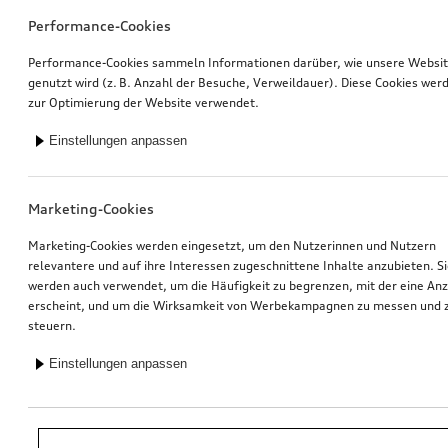
Performance-Cookies
Performance-Cookies sammeln Informationen darüber, wie unsere Websi
genutzt wird (z. B. Anzahl der Besuche, Verweildauer). Diese Cookies wer
zur Optimierung der Website verwendet.
Einstellungen anpassen
Marketing-Cookies
Marketing-Cookies werden eingesetzt, um den Nutzerinnen und Nutzern
relevantere und auf ihre Interessen zugeschnittene Inhalte anzubieten. S
werden auch verwendet, um die Häufigkeit zu begrenzen, mit der eine An
erscheint, und um die Wirksamkeit von Werbekampagnen zu messen und 
steuern.
Einstellungen anpassen
*Unverbindliche Preisempfehlung der Importeurin AMAG Import AG. Inkl.
gesetzlicher MwSt. Preise beim Audi Partner können abweichen; weitere
Kosten können durch Montage und notwendige Audi Original Teile