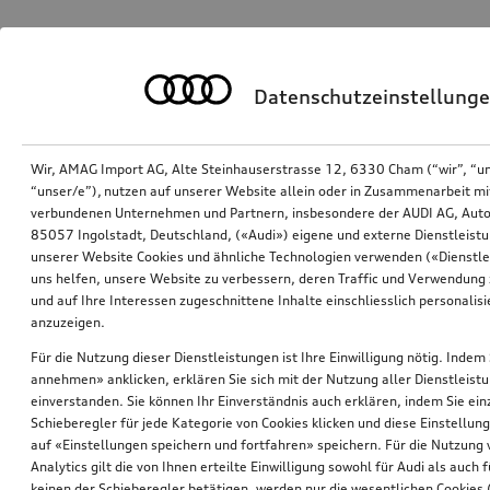
Datenschutzeinstellung
Wir, AMAG Import AG, Alte Steinhauserstrasse 12, 6330 Cham (“wir”, “u
“unser/e”), nutzen auf unserer Website allein oder in Zusammenarbeit mi
verbundenen Unternehmen und Partnern, insbesondere der AUDI AG, Auto
85057 Ingolstadt, Deutschland, («Audi») eigene und externe Dienstleistu
unserer Website Cookies und ähnliche Technologien verwenden («Dienstle
uns helfen, unsere Website zu verbessern, deren Traffic und Verwendung 
und auf Ihre Interessen zugeschnittene Inhalte einschliesslich personali
anzuzeigen.
Für die Nutzung dieser Dienstleistungen ist Ihre Einwilligung nötig. Indem 
annehmen» anklicken, erklären Sie sich mit der Nutzung aller Dienstleist
einverstanden. Sie können Ihr Einverständnis auch erklären, indem Sie ein
Schieberegler für jede Kategorie von Cookies klicken und diese Einstellun
auf «Einstellungen speichern und fortfahren» speichern. Für die Nutzung
Analytics gilt die von Ihnen erteilte Einwilligung sowohl für Audi als auch 
keinen der Schieberegler betätigen, werden nur die wesentlichen Cookies (