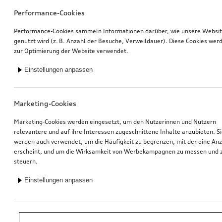
Performance-Cookies
Performance-Cookies sammeln Informationen darüber, wie unsere Websi
genutzt wird (z. B. Anzahl der Besuche, Verweildauer). Diese Cookies wer
zur Optimierung der Website verwendet.
Einstellungen anpassen
Marketing-Cookies
Marketing-Cookies werden eingesetzt, um den Nutzerinnen und Nutzern
relevantere und auf ihre Interessen zugeschnittene Inhalte anzubieten. S
werden auch verwendet, um die Häufigkeit zu begrenzen, mit der eine An
erscheint, und um die Wirksamkeit von Werbekampagnen zu messen und 
steuern.
Einstellungen anpassen
*Unverbindliche Preisempfehlung der Importeurin AMAG Import AG. Inkl.
gesetzlicher MwSt. Preise beim Audi Partner können abweichen; weitere
Kosten können durch Montage und notwendige Audi Original Teile