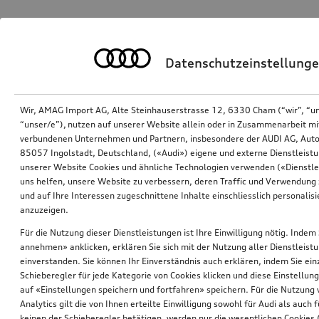
Datenschutzeinstellung
Wir, AMAG Import AG, Alte Steinhauserstrasse 12, 6330 Cham (“wir”, “u
“unser/e”), nutzen auf unserer Website allein oder in Zusammenarbeit mi
verbundenen Unternehmen und Partnern, insbesondere der AUDI AG, Auto
85057 Ingolstadt, Deutschland, («Audi») eigene und externe Dienstleistu
unserer Website Cookies und ähnliche Technologien verwenden («Dienstle
uns helfen, unsere Website zu verbessern, deren Traffic und Verwendung 
und auf Ihre Interessen zugeschnittene Inhalte einschliesslich personali
anzuzeigen.
Für die Nutzung dieser Dienstleistungen ist Ihre Einwilligung nötig. Indem 
annehmen» anklicken, erklären Sie sich mit der Nutzung aller Dienstleist
einverstanden. Sie können Ihr Einverständnis auch erklären, indem Sie ein
Schieberegler für jede Kategorie von Cookies klicken und diese Einstellun
auf «Einstellungen speichern und fortfahren» speichern. Für die Nutzung
Analytics gilt die von Ihnen erteilte Einwilligung sowohl für Audi als auch 
keinen der Schieberegler betätigen, werden nur die wesentlichen Cookies (