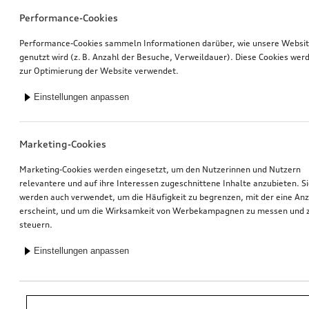
Performance-Cookies
Performance-Cookies sammeln Informationen darüber, wie unsere Websi
genutzt wird (z. B. Anzahl der Besuche, Verweildauer). Diese Cookies wer
zur Optimierung der Website verwendet.
Einstellungen anpassen
Marketing-Cookies
Marketing-Cookies werden eingesetzt, um den Nutzerinnen und Nutzern
relevantere und auf ihre Interessen zugeschnittene Inhalte anzubieten. S
werden auch verwendet, um die Häufigkeit zu begrenzen, mit der eine An
erscheint, und um die Wirksamkeit von Werbekampagnen zu messen und 
steuern.
Einstellungen anpassen
*Unverbindliche Preisempfehlung der Importeurin AMAG Import AG. Inkl.
gesetzlicher MwSt. Preise beim Audi Partner können abweichen; weitere
Kosten können durch Montage und notwendige Audi Original Teile