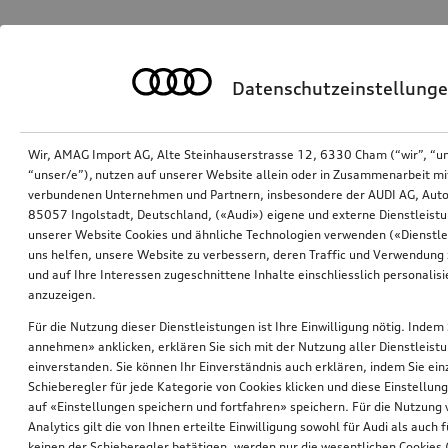
Datenschutzeinstellung
Wir, AMAG Import AG, Alte Steinhauserstrasse 12, 6330 Cham (“wir”, “u
“unser/e”), nutzen auf unserer Website allein oder in Zusammenarbeit mi
verbundenen Unternehmen und Partnern, insbesondere der AUDI AG, Auto
85057 Ingolstadt, Deutschland, («Audi») eigene und externe Dienstleistu
unserer Website Cookies und ähnliche Technologien verwenden («Dienstle
uns helfen, unsere Website zu verbessern, deren Traffic und Verwendung 
und auf Ihre Interessen zugeschnittene Inhalte einschliesslich personali
anzuzeigen.
Für die Nutzung dieser Dienstleistungen ist Ihre Einwilligung nötig. Indem 
annehmen» anklicken, erklären Sie sich mit der Nutzung aller Dienstleist
einverstanden. Sie können Ihr Einverständnis auch erklären, indem Sie ein
Schieberegler für jede Kategorie von Cookies klicken und diese Einstellun
auf «Einstellungen speichern und fortfahren» speichern. Für die Nutzung
Analytics gilt die von Ihnen erteilte Einwilligung sowohl für Audi als auch 
keinen der Schieberegler betätigen, werden nur die wesentlichen Cookies (