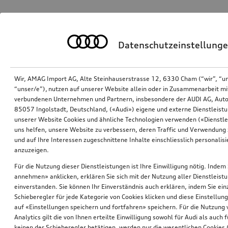
Datenschutzeinstellung
Wir, AMAG Import AG, Alte Steinhauserstrasse 12, 6330 Cham (“wir”, “u
“unser/e”), nutzen auf unserer Website allein oder in Zusammenarbeit mi
verbundenen Unternehmen und Partnern, insbesondere der AUDI AG, Auto
85057 Ingolstadt, Deutschland, («Audi») eigene und externe Dienstleistu
unserer Website Cookies und ähnliche Technologien verwenden («Dienstle
uns helfen, unsere Website zu verbessern, deren Traffic und Verwendung 
und auf Ihre Interessen zugeschnittene Inhalte einschliesslich personali
anzuzeigen.
Für die Nutzung dieser Dienstleistungen ist Ihre Einwilligung nötig. Indem 
annehmen» anklicken, erklären Sie sich mit der Nutzung aller Dienstleist
einverstanden. Sie können Ihr Einverständnis auch erklären, indem Sie ein
Schieberegler für jede Kategorie von Cookies klicken und diese Einstellun
auf «Einstellungen speichern und fortfahren» speichern. Für die Nutzung
Analytics gilt die von Ihnen erteilte Einwilligung sowohl für Audi als auch 
keinen der Schieberegler betätigen, werden nur die wesentlichen Cookies (