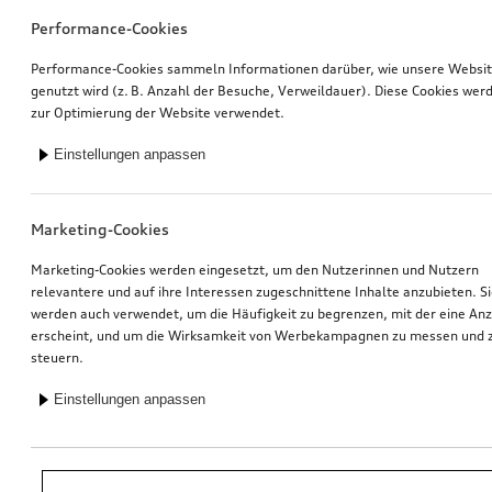
Performance-Cookies
Performance-Cookies sammeln Informationen darüber, wie unsere Websi
genutzt wird (z. B. Anzahl der Besuche, Verweildauer). Diese Cookies wer
zur Optimierung der Website verwendet.
Einstellungen anpassen
Marketing-Cookies
Marketing-Cookies werden eingesetzt, um den Nutzerinnen und Nutzern
relevantere und auf ihre Interessen zugeschnittene Inhalte anzubieten. S
werden auch verwendet, um die Häufigkeit zu begrenzen, mit der eine An
erscheint, und um die Wirksamkeit von Werbekampagnen zu messen und 
steuern.
Einstellungen anpassen
*Unverbindliche Preisempfehlung der Importeurin AMAG Import AG. Inkl.
gesetzlicher MwSt. Preise beim Audi Partner können abweichen; weitere
Kosten können durch Montage und notwendige Audi Original Teile