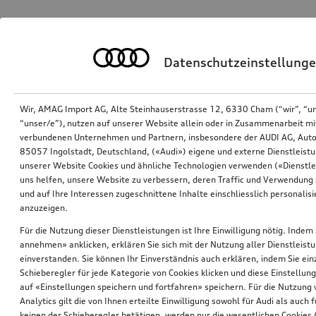
Datenschutzeinstellung
Wir, AMAG Import AG, Alte Steinhauserstrasse 12, 6330 Cham (“wir”, “u
“unser/e”), nutzen auf unserer Website allein oder in Zusammenarbeit mi
verbundenen Unternehmen und Partnern, insbesondere der AUDI AG, Auto
85057 Ingolstadt, Deutschland, («Audi») eigene und externe Dienstleistu
unserer Website Cookies und ähnliche Technologien verwenden («Dienstle
uns helfen, unsere Website zu verbessern, deren Traffic und Verwendung 
und auf Ihre Interessen zugeschnittene Inhalte einschliesslich personali
anzuzeigen.
Für die Nutzung dieser Dienstleistungen ist Ihre Einwilligung nötig. Indem 
annehmen» anklicken, erklären Sie sich mit der Nutzung aller Dienstleist
einverstanden. Sie können Ihr Einverständnis auch erklären, indem Sie ein
Schieberegler für jede Kategorie von Cookies klicken und diese Einstellun
auf «Einstellungen speichern und fortfahren» speichern. Für die Nutzung
Analytics gilt die von Ihnen erteilte Einwilligung sowohl für Audi als auch 
keinen der Schieberegler betätigen, werden nur die wesentlichen Cookies (