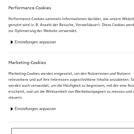
Performance-Cookies
Performance-Cookies sammeln Informationen darüber, wie unsere Websi
genutzt wird (z. B. Anzahl der Besuche, Verweildauer). Diese Cookies wer
zur Optimierung der Website verwendet.
Einstellungen anpassen
Marketing-Cookies
Marketing-Cookies werden eingesetzt, um den Nutzerinnen und Nutzern
relevantere und auf ihre Interessen zugeschnittene Inhalte anzubieten. S
werden auch verwendet, um die Häufigkeit zu begrenzen, mit der eine An
erscheint, und um die Wirksamkeit von Werbekampagnen zu messen und 
steuern.
Einstellungen anpassen
*Unverbindliche Preisempfehlung der Importeurin AMAG Import AG. Inkl.
gesetzlicher MwSt. Preise beim Audi Partner können abweichen; weitere
Kosten können durch Montage und notwendige Audi Original Teile