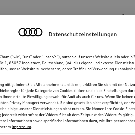
Suchbegriff
Datenschutzeinstellungen
Kommunikation
Familie
Komfort & Schutz
Cham (“wir”, “uns” oder “unser/e”), nutzen auf unserer Website allein oder
ße 1, 85057 Ingolstadt, Deutschland, («Audi») eigene und externe Dienstleistu
lfen, unsere Website zu verbessern, deren Traffic und Verwendung zu analysier
gung nötig. Indem Sie «Alle annehmen» anklicken, erklären Sie sich mit der Nutz
chieberegler für jede Kategorie von Cookies klicken und diese Einstellungen du
on Ihnen erteilte Einwilligung sowohl für Audi als auch für uns. Wenn Sie keine
ten Privacy Manager) verwendet. Sie sind gesetzlich nicht verpflichtet, der
ise einige unserer Dienstleistungen nicht nutzen. Sie können Ihre Cookie-Ein
jederzeit widerrufen; der Widerruf ist ab dem Zeitpunkt des Widerrufs gültig.
itere Informationen sowie spezifische Informationen dazu, wie Ihre personenbe
nserem
Impressum
.