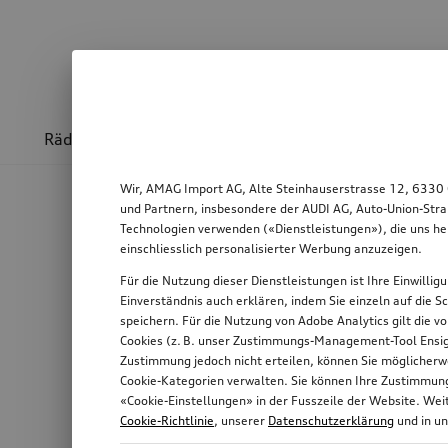
Räder & Felgen
Sport & Design
Transport
Wir, AMAG Import AG, Alte Steinhauserstrasse 12, 6330 
und Partnern, insbesondere der AUDI AG, Auto-Union-Stra
Technologien verwenden («Dienstleistungen»), die uns he
einschliesslich personalisierter Werbung anzuzeigen.
Für die Nutzung dieser Dienstleistungen ist Ihre Einwilli
Einverständnis auch erklären, indem Sie einzeln auf die S
speichern. Für die Nutzung von Adobe Analytics gilt die v
Cookies (z. B. unser Zustimmungs-Management-Tool Ensigh
Zustimmung jedoch nicht erteilen, können Sie möglicherwe
Cookie-Kategorien verwalten. Sie können Ihre Zustimmung 
«Cookie-Einstellungen» in der Fusszeile der Website. We
Cookie-Richtlinie
, unserer
Datenschutzerklärung
und in u