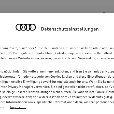
Suchbegriff
Datenschutzeinstellungen
Kommunikation
Familie
Komfort & Schutz
Cham (“wir”, “uns” oder “unser/e”), nutzen auf unserer Website allein oder
ße 1, 85057 Ingolstadt, Deutschland, («Audi») eigene und externe Dienstleistu
lfen, unsere Website zu verbessern, deren Traffic und Verwendung zu analysier
gung nötig. Indem Sie «Alle annehmen» anklicken, erklären Sie sich mit der Nutz
chieberegler für jede Kategorie von Cookies klicken und diese Einstellungen du
on Ihnen erteilte Einwilligung sowohl für Audi als auch für uns. Wenn Sie keine
ten Privacy Manager) verwendet. Sie sind gesetzlich nicht verpflichtet, der
ise einige unserer Dienstleistungen nicht nutzen. Sie können Ihre Cookie-Ein
jederzeit widerrufen; der Widerruf ist ab dem Zeitpunkt des Widerrufs gültig.
itere Informationen sowie spezifische Informationen dazu, wie Ihre personenbe
nserem
Impressum
.