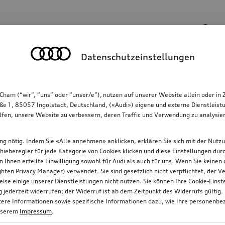
Suchbegriff
Datenschutzeinstellungen
Kommunikation
Familie
Komfort & Schutz
Cham (“wir”, “uns” oder “unser/e”), nutzen auf unserer Website allein oder
ße 1, 85057 Ingolstadt, Deutschland, («Audi») eigene und externe Dienstleistu
lfen, unsere Website zu verbessern, deren Traffic und Verwendung zu analysier
gung nötig. Indem Sie «Alle annehmen» anklicken, erklären Sie sich mit der Nutz
chieberegler für jede Kategorie von Cookies klicken und diese Einstellungen du
on Ihnen erteilte Einwilligung sowohl für Audi als auch für uns. Wenn Sie keine
ten Privacy Manager) verwendet. Sie sind gesetzlich nicht verpflichtet, der
ise einige unserer Dienstleistungen nicht nutzen. Sie können Ihre Cookie-Ein
jederzeit widerrufen; der Widerruf ist ab dem Zeitpunkt des Widerrufs gültig.
itere Informationen sowie spezifische Informationen dazu, wie Ihre personenbe
nserem
Impressum
.