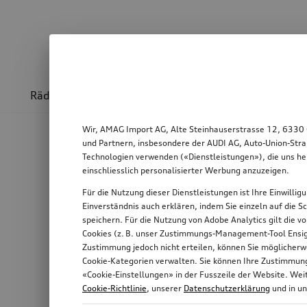
Räder & Felgen
Sport & Design
Transport
Wir, AMAG Import AG, Alte Steinhauserstrasse 12, 6330 
und Partnern, insbesondere der AUDI AG, Auto-Union-Stra
Technologien verwenden («Dienstleistungen»), die uns he
einschliesslich personalisierter Werbung anzuzeigen.
Für die Nutzung dieser Dienstleistungen ist Ihre Einwilli
Einverständnis auch erklären, indem Sie einzeln auf die S
speichern. Für die Nutzung von Adobe Analytics gilt die v
Cookies (z. B. unser Zustimmungs-Management-Tool Ensigh
Zustimmung jedoch nicht erteilen, können Sie möglicherwe
Cookie-Kategorien verwalten. Sie können Ihre Zustimmung 
«Cookie-Einstellungen» in der Fusszeile der Website. We
Cookie-Richtlinie
, unserer
Datenschutzerklärung
und in u