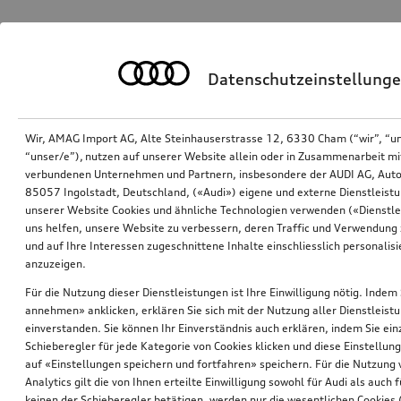
Datenschutzeinstellung
Wir, AMAG Import AG, Alte Steinhauserstrasse 12, 6330 Cham (“wir”, “u
“unser/e”), nutzen auf unserer Website allein oder in Zusammenarbeit mi
verbundenen Unternehmen und Partnern, insbesondere der AUDI AG, Auto
85057 Ingolstadt, Deutschland, («Audi») eigene und externe Dienstleistu
unserer Website Cookies und ähnliche Technologien verwenden («Dienstle
uns helfen, unsere Website zu verbessern, deren Traffic und Verwendung 
und auf Ihre Interessen zugeschnittene Inhalte einschliesslich personali
anzuzeigen.
Für die Nutzung dieser Dienstleistungen ist Ihre Einwilligung nötig. Indem 
annehmen» anklicken, erklären Sie sich mit der Nutzung aller Dienstleist
einverstanden. Sie können Ihr Einverständnis auch erklären, indem Sie ein
Schieberegler für jede Kategorie von Cookies klicken und diese Einstellun
auf «Einstellungen speichern und fortfahren» speichern. Für die Nutzung
Analytics gilt die von Ihnen erteilte Einwilligung sowohl für Audi als auch 
keinen der Schieberegler betätigen, werden nur die wesentlichen Cookies (