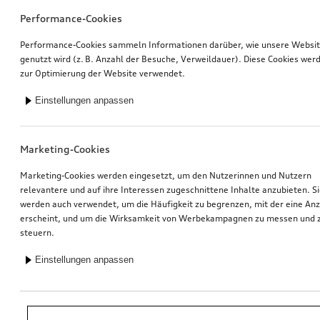
Performance-Cookies
Performance-Cookies sammeln Informationen darüber, wie unsere Websi
genutzt wird (z. B. Anzahl der Besuche, Verweildauer). Diese Cookies wer
zur Optimierung der Website verwendet.
Einstellungen anpassen
Marketing-Cookies
Marketing-Cookies werden eingesetzt, um den Nutzerinnen und Nutzern
relevantere und auf ihre Interessen zugeschnittene Inhalte anzubieten. S
werden auch verwendet, um die Häufigkeit zu begrenzen, mit der eine An
erscheint, und um die Wirksamkeit von Werbekampagnen zu messen und 
steuern.
Einstellungen anpassen
*Unverbindliche Preisempfehlung der Importeurin AMAG Import AG. Inkl.
gesetzlicher MwSt. Preise beim Audi Partner können abweichen; weitere
Kosten können durch Montage und notwendige Audi Original Teile