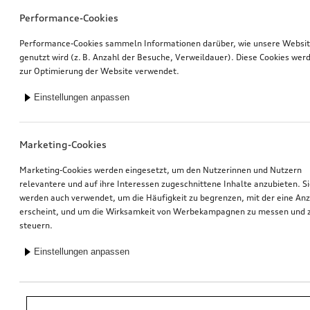
Performance-Cookies
Performance-Cookies sammeln Informationen darüber, wie unsere Websi
genutzt wird (z. B. Anzahl der Besuche, Verweildauer). Diese Cookies wer
zur Optimierung der Website verwendet.
Einstellungen anpassen
Marketing-Cookies
Marketing-Cookies werden eingesetzt, um den Nutzerinnen und Nutzern
relevantere und auf ihre Interessen zugeschnittene Inhalte anzubieten. S
werden auch verwendet, um die Häufigkeit zu begrenzen, mit der eine An
erscheint, und um die Wirksamkeit von Werbekampagnen zu messen und 
steuern.
Einstellungen anpassen
*Unverbindliche Preisempfehlung der Importeurin AMAG Import AG. Inkl.
gesetzlicher MwSt. Preise beim Audi Partner können abweichen; weitere
Kosten können durch Montage und notwendige Audi Original Teile