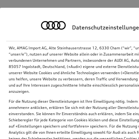
Datenschutzeinstellung
Wir, AMAG Import AG, Alte Steinhauserstrasse 12, 6330 Cham (“wir”, “u
“unser/e”), nutzen auf unserer Website allein oder in Zusammenarbeit mi
verbundenen Unternehmen und Partnern, insbesondere der AUDI AG, Auto
85057 Ingolstadt, Deutschland, («Audi») eigene und externe Dienstleistu
unserer Website Cookies und ähnliche Technologien verwenden («Dienstle
uns helfen, unsere Website zu verbessern, deren Traffic und Verwendung 
und auf Ihre Interessen zugeschnittene Inhalte einschliesslich personali
anzuzeigen.
Für die Nutzung dieser Dienstleistungen ist Ihre Einwilligung nötig. Indem 
annehmen» anklicken, erklären Sie sich mit der Nutzung aller Dienstleist
einverstanden. Sie können Ihr Einverständnis auch erklären, indem Sie ein
Schieberegler für jede Kategorie von Cookies klicken und diese Einstellun
auf «Einstellungen speichern und fortfahren» speichern. Für die Nutzung
Analytics gilt die von Ihnen erteilte Einwilligung sowohl für Audi als auch 
keinen der Schieberegler betätigen, werden nur die wesentlichen Cookies (