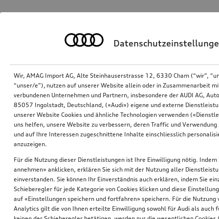
Datenschutzeinstellung
Wir, AMAG Import AG, Alte Steinhauserstrasse 12, 6330 Cham (“wir”, “u
“unser/e”), nutzen auf unserer Website allein oder in Zusammenarbeit mi
verbundenen Unternehmen und Partnern, insbesondere der AUDI AG, Auto
85057 Ingolstadt, Deutschland, («Audi») eigene und externe Dienstleistu
unserer Website Cookies und ähnliche Technologien verwenden («Dienstle
uns helfen, unsere Website zu verbessern, deren Traffic und Verwendung 
und auf Ihre Interessen zugeschnittene Inhalte einschliesslich personali
anzuzeigen.
Für die Nutzung dieser Dienstleistungen ist Ihre Einwilligung nötig. Indem 
annehmen» anklicken, erklären Sie sich mit der Nutzung aller Dienstleist
einverstanden. Sie können Ihr Einverständnis auch erklären, indem Sie ein
Schieberegler für jede Kategorie von Cookies klicken und diese Einstellun
auf «Einstellungen speichern und fortfahren» speichern. Für die Nutzung
Analytics gilt die von Ihnen erteilte Einwilligung sowohl für Audi als auch 
keinen der Schieberegler betätigen, werden nur die wesentlichen Cookies (