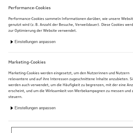
Performance-Cookies
Performance-Cookies sammeln Informationen darüber, wie unsere Websi
genutzt wird (z. B. Anzahl der Besuche, Verweildauer). Diese Cookies wer
zur Optimierung der Website verwendet.
Einstellungen anpassen
Marketing-Cookies
Marketing-Cookies werden eingesetzt, um den Nutzerinnen und Nutzern
relevantere und auf ihre Interessen zugeschnittene Inhalte anzubieten. S
werden auch verwendet, um die Häufigkeit zu begrenzen, mit der eine An
erscheint, und um die Wirksamkeit von Werbekampagnen zu messen und 
steuern.
Einstellungen anpassen
*Unverbindliche Preisempfehlung der Importeurin AMAG Import AG. Inkl.
gesetzlicher MwSt. Preise beim Audi Partner können abweichen; weitere
Kosten können durch Montage und notwendige Audi Original Teile