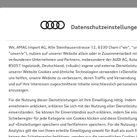
Datenschutzeinstellung
Wir, AMAG Import AG, Alte Steinhauserstrasse 12, 6330 Cham (“wir”, “u
“unser/e”), nutzen auf unserer Website allein oder in Zusammenarbeit mi
verbundenen Unternehmen und Partnern, insbesondere der AUDI AG, Auto
85057 Ingolstadt, Deutschland, («Audi») eigene und externe Dienstleistu
unserer Website Cookies und ähnliche Technologien verwenden («Dienstle
uns helfen, unsere Website zu verbessern, deren Traffic und Verwendung 
und auf Ihre Interessen zugeschnittene Inhalte einschliesslich personali
anzuzeigen.
Für die Nutzung dieser Dienstleistungen ist Ihre Einwilligung nötig. Indem 
annehmen» anklicken, erklären Sie sich mit der Nutzung aller Dienstleist
einverstanden. Sie können Ihr Einverständnis auch erklären, indem Sie ein
Schieberegler für jede Kategorie von Cookies klicken und diese Einstellun
auf «Einstellungen speichern und fortfahren» speichern. Für die Nutzung
Analytics gilt die von Ihnen erteilte Einwilligung sowohl für Audi als auch 
keinen der Schieberegler betätigen, werden nur die wesentlichen Cookies (