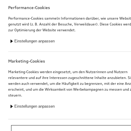
Performance-Cookies
Performance-Cookies sammeln Informationen darüber, wie unsere Websi
genutzt wird (z. B. Anzahl der Besuche, Verweildauer). Diese Cookies wer
zur Optimierung der Website verwendet.
Einstellungen anpassen
Marketing-Cookies
Marketing-Cookies werden eingesetzt, um den Nutzerinnen und Nutzern
relevantere und auf ihre Interessen zugeschnittene Inhalte anzubieten. S
werden auch verwendet, um die Häufigkeit zu begrenzen, mit der eine An
erscheint, und um die Wirksamkeit von Werbekampagnen zu messen und 
steuern.
Einstellungen anpassen
*Unverbindliche Preisempfehlung der Importeurin AMAG Import AG. Inkl.
gesetzlicher MwSt. Preise beim Audi Partner können abweichen; weitere
Kosten können durch Montage und notwendige Audi Original Teile