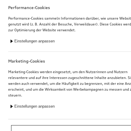
Performance-Cookies
Performance-Cookies sammeln Informationen darüber, wie unsere Websi
genutzt wird (z. B. Anzahl der Besuche, Verweildauer). Diese Cookies wer
zur Optimierung der Website verwendet.
Einstellungen anpassen
Marketing-Cookies
Marketing-Cookies werden eingesetzt, um den Nutzerinnen und Nutzern
relevantere und auf ihre Interessen zugeschnittene Inhalte anzubieten. S
werden auch verwendet, um die Häufigkeit zu begrenzen, mit der eine An
erscheint, und um die Wirksamkeit von Werbekampagnen zu messen und 
steuern.
Einstellungen anpassen
*Unverbindliche Preisempfehlung der Importeurin AMAG Import AG. Inkl.
gesetzlicher MwSt. Preise beim Audi Partner können abweichen; weitere
Kosten können durch Montage und notwendige Audi Original Teile