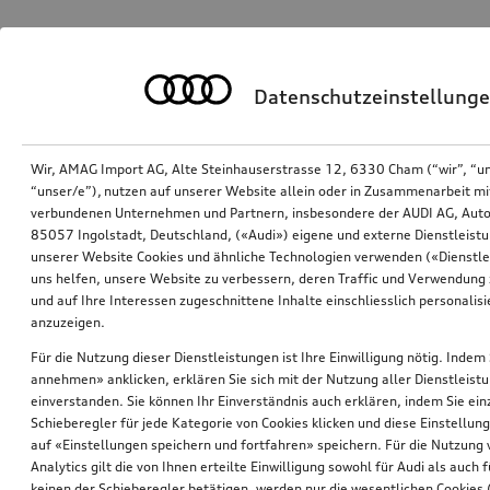
Datenschutzeinstellung
Wir, AMAG Import AG, Alte Steinhauserstrasse 12, 6330 Cham (“wir”, “u
“unser/e”), nutzen auf unserer Website allein oder in Zusammenarbeit mi
verbundenen Unternehmen und Partnern, insbesondere der AUDI AG, Auto
85057 Ingolstadt, Deutschland, («Audi») eigene und externe Dienstleistu
unserer Website Cookies und ähnliche Technologien verwenden («Dienstle
uns helfen, unsere Website zu verbessern, deren Traffic und Verwendung 
und auf Ihre Interessen zugeschnittene Inhalte einschliesslich personali
anzuzeigen.
Für die Nutzung dieser Dienstleistungen ist Ihre Einwilligung nötig. Indem 
annehmen» anklicken, erklären Sie sich mit der Nutzung aller Dienstleist
einverstanden. Sie können Ihr Einverständnis auch erklären, indem Sie ein
Schieberegler für jede Kategorie von Cookies klicken und diese Einstellun
auf «Einstellungen speichern und fortfahren» speichern. Für die Nutzung
Analytics gilt die von Ihnen erteilte Einwilligung sowohl für Audi als auch 
keinen der Schieberegler betätigen, werden nur die wesentlichen Cookies (